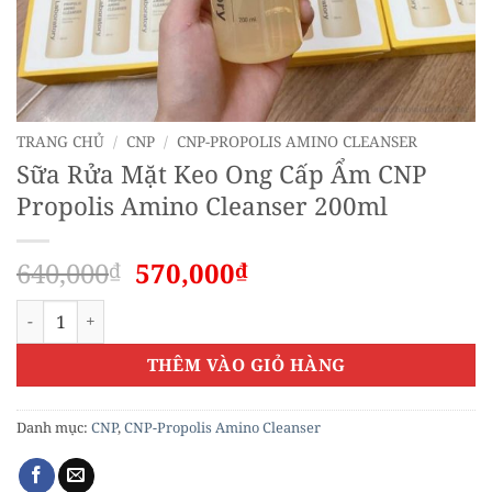
TRANG CHỦ
/
CNP
/
CNP-PROPOLIS AMINO CLEANSER
Sữa Rửa Mặt Keo Ong Cấp Ẩm CNP
Propolis Amino Cleanser 200ml
Giá
Giá
640,000
570,000
₫
₫
gốc
hiện
Sữa Rửa Mặt Keo Ong Cấp Ẩm CNP Propolis Amino Cleanse
là:
tại
640,000₫.
là:
THÊM VÀO GIỎ HÀNG
570,000₫.
Danh mục:
CNP
,
CNP-Propolis Amino Cleanser