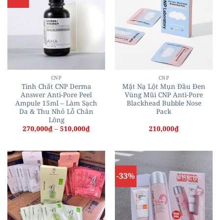
CNP
CNP
Tinh Chất CNP Derma
Mặt Nạ Lột Mụn Đầu Đen
Answer Anti-Pore Peel
Vùng Mũi CNP Anti-Pore
Ampule 15ml – Làm Sạch
Blackhead Bubble Nose
Da & Thu Nhỏ Lỗ Chân
Pack
Lông
Khoảng
270,000
₫
–
510,000
₫
210,000
₫
giá:
từ
270,000₫
đến
510,000₫
-33%