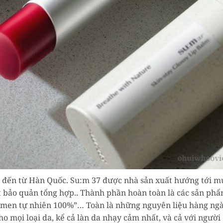
đến từ Hàn Quốc. Su:m 37 được nhà sản xuất hướng tới mục
 bảo quản tổng hợp.. Thành phần hoàn toàn là các sản phẩm
 men tự nhiên 100%”… Toàn là những nguyên liệu hàng ngà
ho mọi loại da, kể cả làn da nhạy cảm nhất, và cả với ngườ