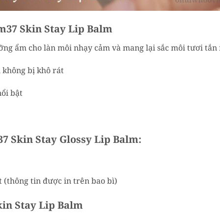
m37 Skin Stay Lip Balm
ng ẩm cho làn môi nhạy cảm và mang lại sắc môi tươi tắn 
không bị khô rát
ổi bật
7 Skin Stay Glossy Lip Balm:
(thông tin được in trên bao bì)
in Stay Lip Balm