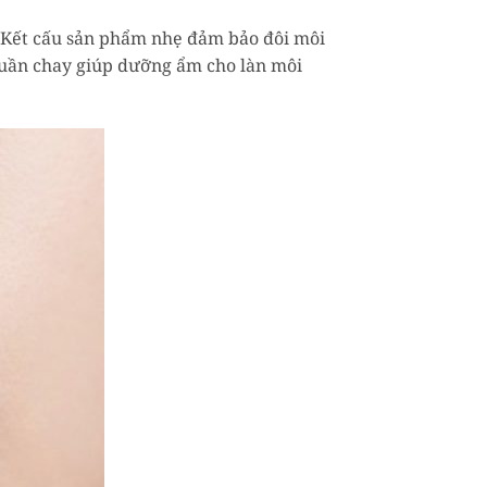
. Kết cấu sản phẩm nhẹ đảm bảo đôi môi
huần chay giúp dưỡng ẩm cho làn môi