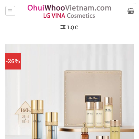
Bỏ
bandar togel
bandar togel
bandar togel
bandar togel
bandar togel
bandar togel
bandar togel
bandar togel
bandar togel
bandar togel
bandar togel
PAM4D
togel lotto
PAM4D
togel lotto
PAM4D
PAM4D
PAM4D
PAM4D
PAM4D
PAM4D
PAM4D
PAM4D
PAM4D
PAM4D
PAM4D
PAM4D
togel lotto
PAM4D
togel lotto
PAM4D
togel lotto
PAM4D
togel lotto
PAM4D
togel lotto
situs togel
situs togel
situs togel
situs togel
situs togel
situs togel
situs togel
situs togel
situs togel
situs togel
situs togel
situs togel
situs togel
situs togel
situs togel
situs togel
situs togel
situs togel
situs togel
qua
nội
dung
LỌC
-26%