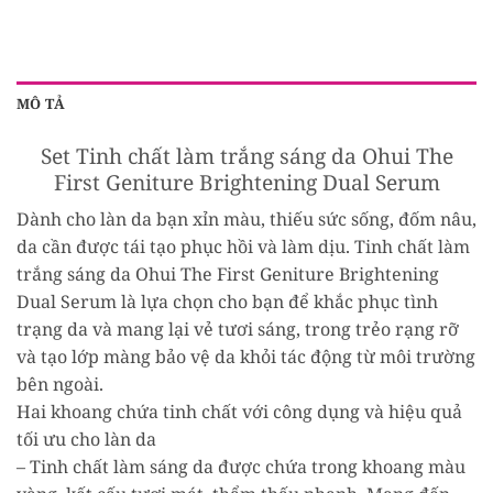
MÔ TẢ
Set Tinh chất làm trắng sáng da Ohui The
First Geniture Brightening Dual Serum
Dành cho làn da bạn xỉn màu, thiếu sức sống, đốm nâu,
da cần được tái tạo phục hồi và làm dịu. Tinh chất làm
trắng sáng da Ohui The First Geniture Brightening
Dual Serum là lựa chọn cho bạn để khắc phục tình
trạng da và mang lại vẻ tươi sáng, trong trẻo rạng rỡ
và tạo lớp màng bảo vệ da khỏi tác động từ môi trường
bên ngoài.
Hai khoang chứa tinh chất với công dụng và hiệu quả
tối ưu cho làn da
– Tinh chất làm sáng da được chứa trong khoang màu