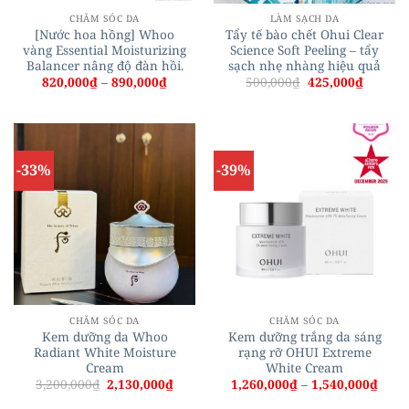
CHĂM SÓC DA
LÀM SẠCH DA
[Nước hoa hồng] Whoo
Tẩy tế bào chết Ohui Clear
vàng Essential Moisturizing
Science Soft Peeling – tẩy
Balancer nâng độ đàn hồi.
sạch nhẹ nhàng hiệu quả
Khoảng
Giá
Giá
820,000
₫
–
890,000
₫
500,000
₫
425,000
₫
giá:
gốc
hiện
từ
là:
tại
820,000₫
500,000₫.
là:
đến
425,000
890,000₫
-33%
-39%
CHĂM SÓC DA
CHĂM SÓC DA
Kem dưỡng da Whoo
Kem dưỡng trắng da sáng
Radiant White Moisture
rạng rỡ OHUI Extreme
Cream
White Cream
Giá
Giá
Khoả
3,200,000
₫
2,130,000
₫
1,260,000
₫
–
1,540,000
₫
gốc
hiện
giá:
là:
tại
từ