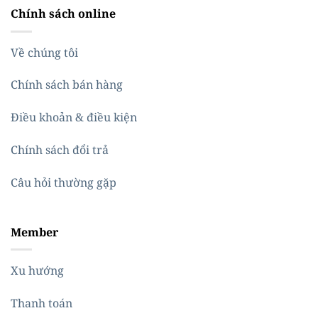
Chính sách online
Về chúng tôi
Chính sách bán hàng
Điều khoản & điều kiện
Chính sách đổi trả
Câu hỏi thường gặp
Member
Xu hướng
Thanh toán