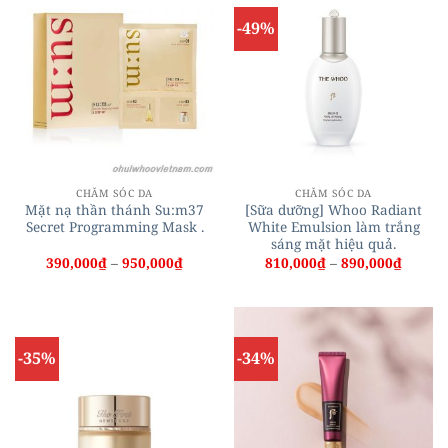
-49%
CHĂM SÓC DA
CHĂM SÓC DA
Mặt nạ thần thánh Su:m37
[Sữa dưỡng] Whoo Radiant
Secret Programming Mask .
White Emulsion làm trắng
sáng mặt hiệu quả.
Khoảng
Khoản
390,000
₫
–
950,000
₫
810,000
₫
–
890,000
₫
giá:
giá:
từ
từ
390,000₫
810,00
đến
đến
950,000₫
890,00
-35%
-34%