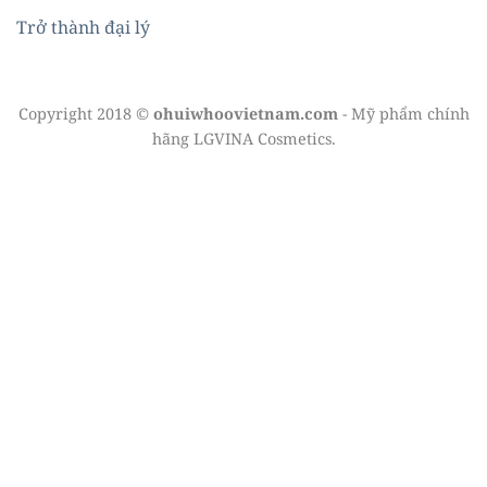
Trở thành đại lý
Copyright 2018 ©
ohuiwhoovietnam.com
- Mỹ phẩm chính
hãng LGVINA Cosmetics.