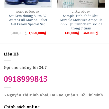
DÒNG DƯỠNG DA
CHĂM SÓC DA
Set Kem dưỡng Su:m 37
Sample Tinh chất Ohui
Water-Full Marine Relief
Miracle Moisture Ampoule
Gel Cream Special Set
777- liệu trìnhchăm sóc da
trong 7 tuần
Giá
Giá
Khoản
2,400,000
₫
1,950,000
₫
140,000
₫
–
360,000
₫
gốc
hiện
giá:
là:
tại
từ
2,400,000₫.
là:
140,00
1,950,000₫.
đến
360,00
Liên Hệ
Gọi cho chúng tôi 24/7
0918999845
6 Nguyễn Thị Minh Khai, Đa Kao, Quận 1, Hồ Chí Minh
Chính sách online