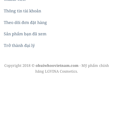
Thông tin tài khoản
Theo dõi đơn đặt hàng
Sản phẩm bạn đã xem
Trở thành đại lý
Copyright 2018 ©
ohuiwhoovietnam.com
- Mỹ phẩm chính
hãng LGVINA Cosmetics.