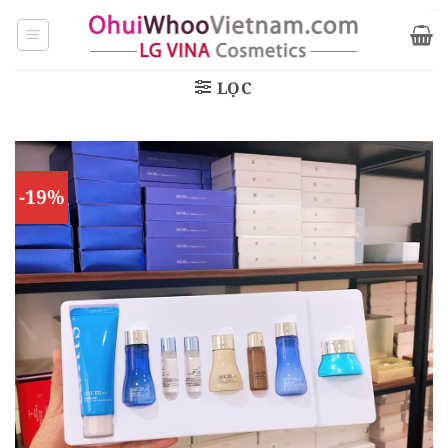
Bỏ
bandar togel
bandar togel
bandar togel
bandar togel
bandar togel
bandar togel
bandar togel
bandar togel
bandar togel
bandar togel
bandar togel
PAM4D
togel lotto
PAM4D
togel lotto
PAM4D
PAM4D
PAM4D
PAM4D
PAM4D
PAM4D
PAM4D
PAM4D
PAM4D
PAM4D
PAM4D
PAM4D
togel lotto
PAM4D
togel lotto
PAM4D
togel lotto
PAM4D
togel lotto
PAM4D
togel lotto
situs togel
situs togel
situs togel
situs togel
situs togel
situs togel
situs togel
situs togel
situs togel
situs togel
situs togel
situs togel
situs togel
situs togel
situs togel
situs togel
situs togel
situs togel
situs togel
qua
nội
dung
LỌC
-19%