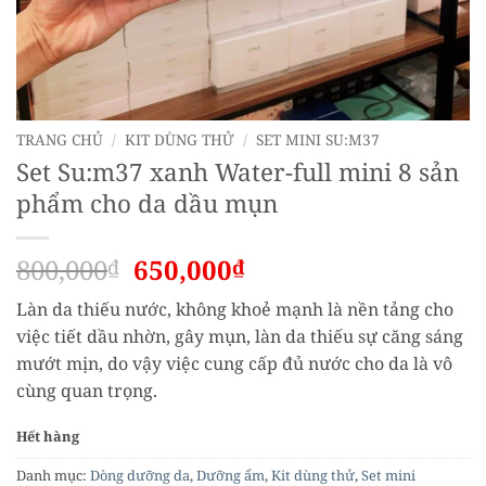
TRANG CHỦ
/
KIT DÙNG THỬ
/
SET MINI SU:M37
Set Su:m37 xanh Water-full mini 8 sản
phẩm cho da dầu mụn
Giá
Giá
800,000
650,000
₫
₫
gốc
hiện
Làn da thiếu nước, không khoẻ mạnh là nền tảng cho
là:
tại
việc tiết dầu nhờn, gây mụn, làn da thiếu sự căng sáng
800,000₫.
là:
mướt mịn, do vậy việc cung cấp đủ nước cho da là vô
650,000₫.
cùng quan trọng.
Hết hàng
Danh mục:
Dòng dưỡng da
,
Dưỡng ẩm
,
Kit dùng thử
,
Set mini