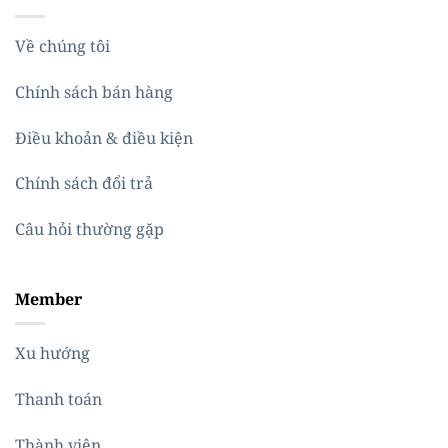
Về chúng tôi
Chính sách bán hàng
Điều khoản & điều kiện
Chính sách đổi trả
Câu hỏi thường gặp
Member
Xu hướng
Thanh toán
Thành viên