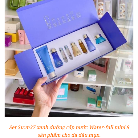
Set Su:m37 xanh dưỡng cấp nước Water-full mini 8
sản phẩm cho da dầu mụn.