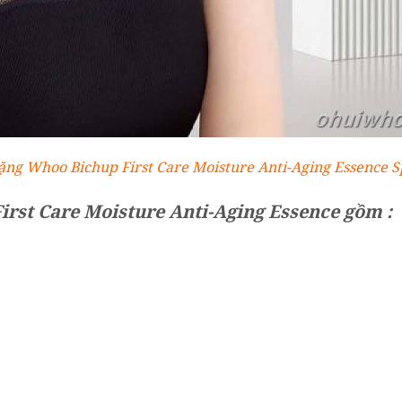
tặng Whoo Bichup First Care Moisture Anti-Aging Essence Sp
irst Care Moisture Anti-Aging Essence gồm :