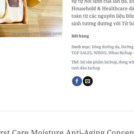
sự tự hồi sinh của làn da. 
Household & Healthcare dà
toàn từ các nguyên liệu Đô
sinh tương đương với Tử hà
Hết hàng
Danh mục:
Dòng dưỡng da
,
Dưỡng 
TOP SALES
,
WHOO
,
Whoo Bichup –
Thẻ:
bộ sản phẩm bichup
,
dòng wh
tinh dầu bichup
st Care Moisture Anti-Aging Concent