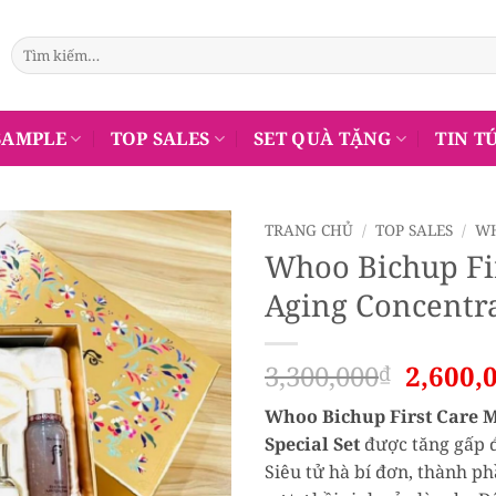
Tìm
kiếm:
SAMPLE
TOP SALES
SET QUÀ TẶNG
TIN T
TRANG CHỦ
/
TOP SALES
/
WH
Whoo Bichup Fir
Aging Concentra
Giá
3,300,000
2,600,
₫
gốc
Whoo Bichup First Care M
là:
Special Set
được tăng gấp đ
3,300,
Siêu tử hà bí đơn, thành p