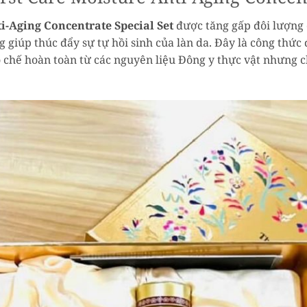
i-Aging Concentrate Special Set
được tăng gấp đôi lượng c
g giúp thúc đẩy sự tự hồi sinh của làn da. Đây là công th
chế hoàn toàn từ các nguyên liệu Đông y thực vật nhưng c