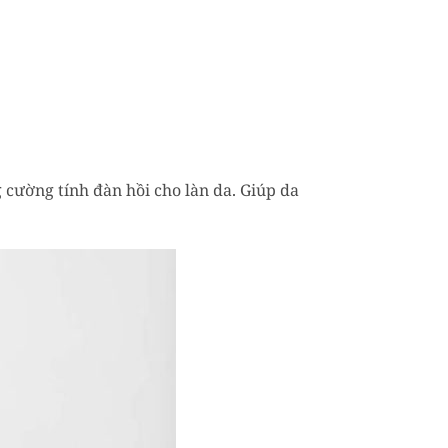
cường tính đàn hồi cho làn da. Giúp da