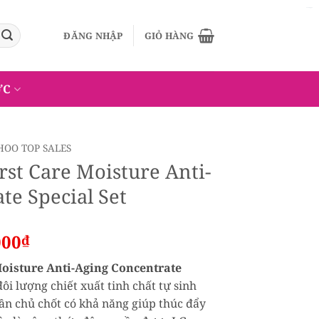
bandar togel
bandar togel
bandar togel
bandar togel
bandar togel
bandar togel
bandar togel
bandar togel
bandar togel
bandar togel
bandar togel
PAM4D
togel lotto
PAM4D
togel lotto
PAM4D
PAM4D
PAM4D
PAM4D
PAM4D
PAM4D
PAM4D
PAM4D
PAM4D
PAM4D
PAM4D
PAM4D
togel lotto
PAM4D
togel lotto
PAM4D
togel lotto
PAM4D
togel lotto
PAM4D
togel lotto
situs togel
situs togel
situs togel
situs togel
situs togel
situs togel
situs togel
situs togel
situs togel
situs togel
situs togel
situs togel
situs togel
situs togel
situs togel
situs togel
situs togel
situs togel
situs togel
ĐĂNG NHẬP
GIỎ HÀNG
ỨC
OO TOP SALES
st Care Moisture Anti-
te Special Set
Giá
000
₫
hiện
oisture Anti-Aging Concentrate
tại
ôi lượng chiết xuất tinh chất tự sinh
000₫.
là:
hần chủ chốt có khả năng giúp thúc đẩy
2,600,000₫.