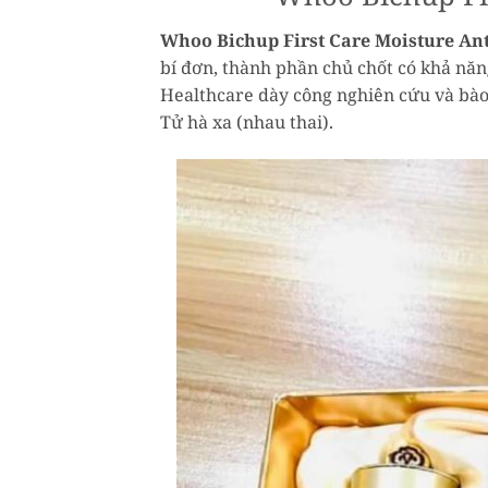
Whoo Bichup First Care Moisture Ant
bí đơn, thành phần chủ chốt có khả năn
Healthcare dày công nghiên cứu và bào 
Tử hà xa (nhau thai).