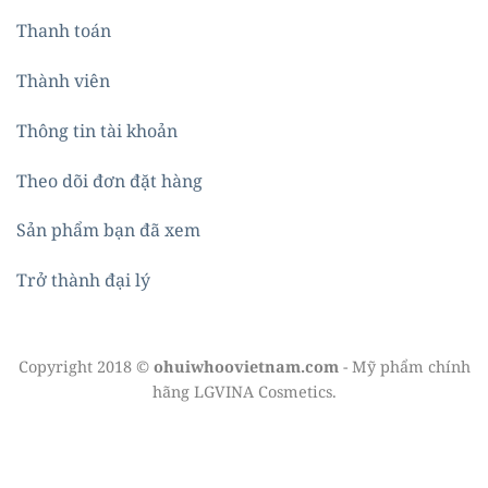
Thanh toán
Thành viên
Thông tin tài khoản
Theo dõi đơn đặt hàng
Sản phẩm bạn đã xem
Trở thành đại lý
Copyright 2018 ©
ohuiwhoovietnam.com
- Mỹ phẩm chính
hãng LGVINA Cosmetics.