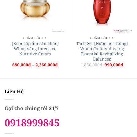
CHĂM SÓC DA
CHĂM SÓC DA
[Kem cấp ẩm săn chắc]
Tách Set [Nước hoa hồng]
Whoo vàng Intensive
Whoo đỏ Jinyulhyang
Nutritive Cream
Essential Revitalizing
Balancer.
Khoảng
Giá
Giá
680,000
₫
–
2,260,000
₫
1,850,000
₫
990,000
₫
giá:
gốc
hiện
từ
là:
tại
680,000₫
1,850,000₫.
là:
đến
990,00
2,260,000₫
Liên Hệ
Gọi cho chúng tôi 24/7
0918999845