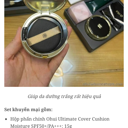
Giúp da dưỡng trắng rất hiệu quả
Set khuyến mại gồm:
Hộp phấn chính Ohui Ultimate Cover Cushion
Moisture SPF50+/PA+++: 15g