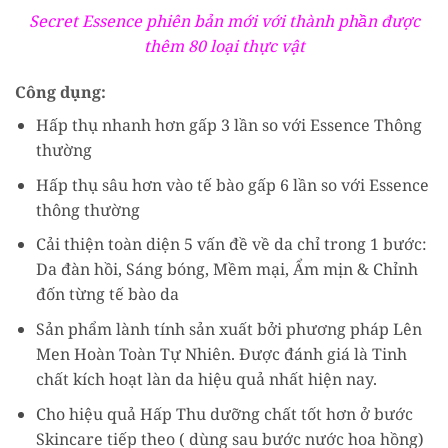
Secret Essence phiên bản mới với thành phần được
thêm 80 loại thực vật
Công dụng:
Hấp thụ nhanh hơn gấp 3 lần so với Essence Thông
thường
Hấp thụ sâu hơn vào tế bào gấp 6 lần so với Essence
thông thường
Cải thiện toàn diện 5 vấn đề về da chỉ trong 1 bước:
Da đàn hồi, Sáng bóng, Mềm mại, Ẩm mịn & Chỉnh
đốn từng tế bào da
Sản phẩm lành tính sản xuất bởi phương pháp Lên
Men Hoàn Toàn Tự Nhiên. Được đánh giá là Tinh
chất kích hoạt làn da hiệu quả nhất hiện nay.
Cho hiệu quả Hấp Thu dưỡng chất tốt hơn ở bước
Skincare tiếp theo ( dùng sau bước nước hoa hồng)