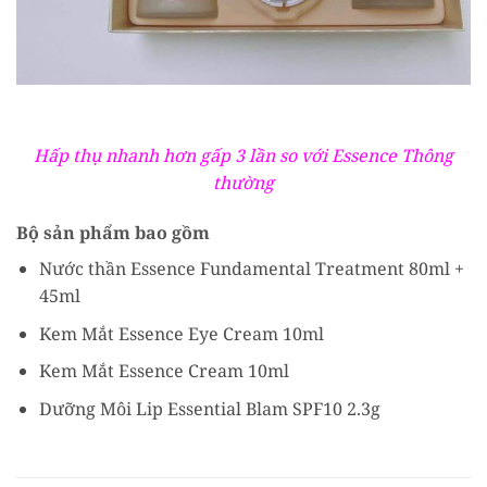
Hấp thụ nhanh hơn gấp 3 lần so với Essence Thông
thường
Bộ sản phẩm bao gồm
Nước thần Essence Fundamental Treatment 80ml +
45ml
Kem Mắt Essence Eye Cream 10ml
Kem Mắt Essence Cream 10ml
Dưỡng Môi Lip Essential Blam SPF10 2.3g