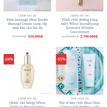
CHĂM SÓC DA
CHĂM SÓC DA
Kem massage Ohui Tender
[Tinh chất dưỡng vùng
Massage Cream cung cấp
mắt] Whoo Jinyulhyang
sinh khí cho làn da
Intensive Wrinkle
Concentrate
Giá
Giá
Giá
Giá
750,000
₫
638,000
₫
4,100,000
₫
2,700,000
₫
gốc
hiện
gốc
hiện
là:
tại
là:
tại
750,000₫.
là:
4,100,000₫.
là:
638,000₫.
2,700,
-24%
-15%
CHĂM SÓC DA
LÀM SẠCH DA
[Nước cân bằng] Whoo
Tẩy tế bào chết Ohui Clear
Radiant Rejuvenating
Science Soft Peeling – tẩy