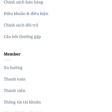
Chính sách bán hàng
Điều khoản & điều kiện
Chính sách đổi trả
Câu hỏi thường gặp
Member
Xu hướng
Thanh toán
Thành viên
Thông tin tài khoản