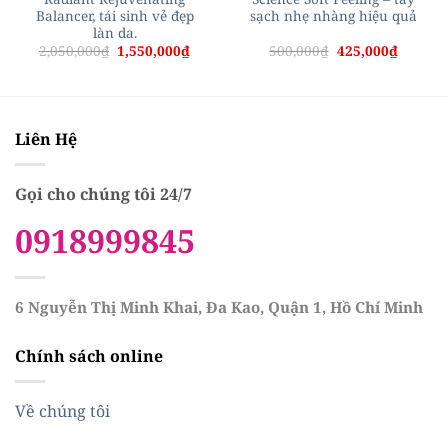
Balancer, tái sinh vẻ đẹp
sạch nhẹ nhàng hiệu quả
làn da.
Giá
Giá
Giá
Giá
2,050,000
₫
1,550,000
₫
500,000
₫
425,000
₫
gốc
hiện
gốc
hiện
là:
tại
là:
tại
2,050,000₫.
là:
500,000₫.
là:
1,550,000₫.
425,000
Liên Hệ
Gọi cho chúng tôi 24/7
0918999845
6 Nguyễn Thị Minh Khai, Đa Kao, Quận 1, Hồ Chí Minh
Chính sách online
Về chúng tôi