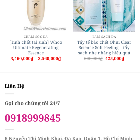
CHĂM SÓC DA
LÀM SẠCH DA
[Tinh chất tái sinh] Whoo
Tẩy tế bào chết Ohui Clear
Ultimate Regenerating
Science Soft Peeling – tẩy
Essence
sạch nhẹ nhàng hiệu quả
Khoảng
Giá
Giá
3,460,000
₫
–
3,560,000
₫
500,000
₫
425,000
₫
giá:
gốc
hiện
từ
là:
tại
3,460,000₫
500,000₫.
là:
đến
425,000
3,560,000₫
Liên Hệ
Gọi cho chúng tôi 24/7
0918999845
6 Nguyễn Thị Minh Khai, Đa Kao, Quận 1, Hồ Chí Minh