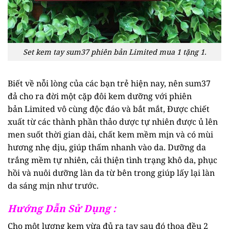
Set kem tay sum37 phiên bản Limited mua 1 tặng 1.
Biết về nỗi lòng của các bạn trẻ hiện nay, nên sum37
đả cho ra đời một cặp đôi kem dưỡng với phiên
bản Limited vô cùng độc đáo và bắt mắt, Được chiết
xuất từ các thành phần thảo dược tự nhiên được ủ lên
men suốt thời gian dài, chất kem mềm mịn và có mùi
hương nhẹ dịu, giúp thấm nhanh vào da. Dưỡng da
trắng mềm tự nhiên, cải thiện tình trạng khô da, phục
hồi và nuôi dưỡng làn da từ bên trong giúp lấy lại làn
da sáng mịn như trước.
Hướng Dẫn Sử Dụng :
Cho một lượng kem vừa đủ ra tay sau đó thoa đều 2