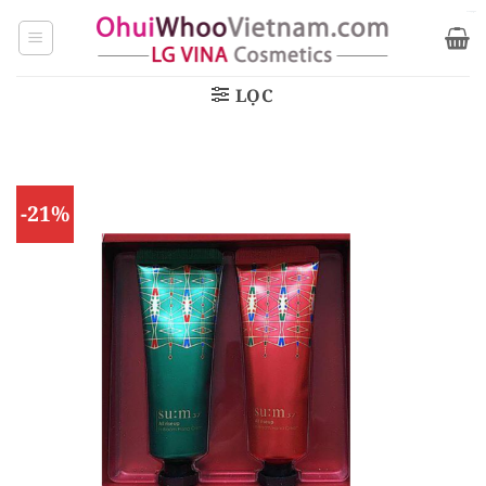
Bỏ
bandar togel
bandar togel
bandar togel
bandar togel
bandar togel
bandar togel
bandar togel
bandar togel
bandar togel
bandar togel
bandar togel
PAM4D
togel lotto
PAM4D
togel lotto
PAM4D
PAM4D
PAM4D
PAM4D
PAM4D
PAM4D
PAM4D
PAM4D
PAM4D
PAM4D
PAM4D
PAM4D
togel lotto
PAM4D
togel lotto
PAM4D
togel lotto
PAM4D
togel lotto
PAM4D
togel lotto
situs togel
situs togel
situs togel
situs togel
situs togel
situs togel
situs togel
situs togel
situs togel
situs togel
situs togel
situs togel
situs togel
situs togel
situs togel
situs togel
situs togel
situs togel
situs togel
qua
nội
dung
LỌC
-21%