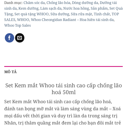
Danh mục:
Chăm sóc da
,
Chống lão hóa
,
Dòng dưỡng da
,
Dưỡng tái
sinh da
,
Kem dưỡng
,
Làm sạch da
,
Nước hoa hồng
,
Sản phẩm
,
Set Quà
Tặng
,
Set quà tặng WHOO
,
Sữa dưỡng
,
Sữa rửa mặt
,
Tinh chất
,
TOP
SALES
,
WHOO
,
Whoo Cheongidan Radiant – Hoa hiên tái sinh da
,
Whoo Top Sales
MÔ TẢ
Set Kem mắt Whoo tái sinh cao cấp chống lão
hoá 50ml
Set Kem mắt Whoo tái sinh cao cấp chống lão hoá,
đánh tan bọng mỡ mắt và làm sáng vùng da mắt – Xoá
mọi dấu vết thời gian và duy trì làn da trong sáng trị
Nhăn, trị thâm quầng mắt đem lại cho bạn đôi mắt trẻ