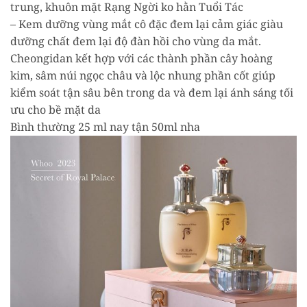
trung, khuôn mặt Rạng Ngời ko hằn Tuổi Tác
– Kem dưỡng vùng mắt cô đặc đem lại cảm giác giàu
dưỡng chất đem lại độ đàn hồi cho vùng da mắt.
Cheongidan kết hợp với các thành phần cây hoàng
kim, sâm núi ngọc châu và lộc nhung phần cốt giúp
kiểm soát tận sâu bên trong da và đem lại ánh sáng tối
ưu cho bề mặt da
Bình thường 25 ml nay tận 50ml nha