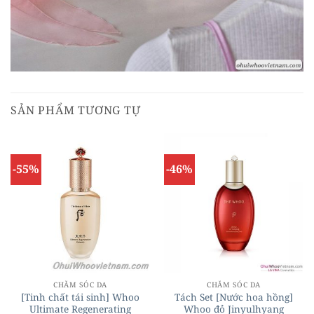
SẢN PHẨM TƯƠNG TỰ
-55%
-46%
CHĂM SÓC DA
CHĂM SÓC DA
[Tinh chất tái sinh] Whoo
Tách Set [Nước hoa hồng]
Ultimate Regenerating
Whoo đỏ Jinyulhyang