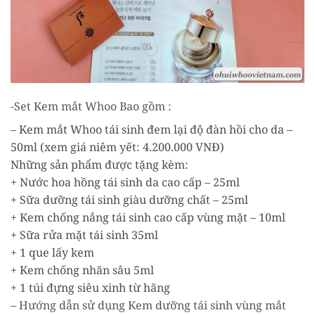
-Set Kem mắt Whoo Bao gồm :
– Kem mắt Whoo tái sinh đem lại độ đàn hồi cho da –
50ml (xem giá niêm yết: 4.200.000 VNĐ)
Những sản phẩm được tặng kèm:
+ Nước hoa hồng tái sinh da cao cấp – 25ml
+ Sữa dưỡng tái sinh giàu dưỡng chất – 25ml
+ Kem chống nắng tái sinh cao cấp vùng mặt – 10ml
+ Sữa rửa mặt tái sinh 35ml
+ 1 que lấy kem
+ Kem chống nhăn sâu 5ml
+ 1 túi đựng siêu xinh từ hãng
– Hướng dẫn sử dụng Kem dưỡng tái sinh vùng mắt