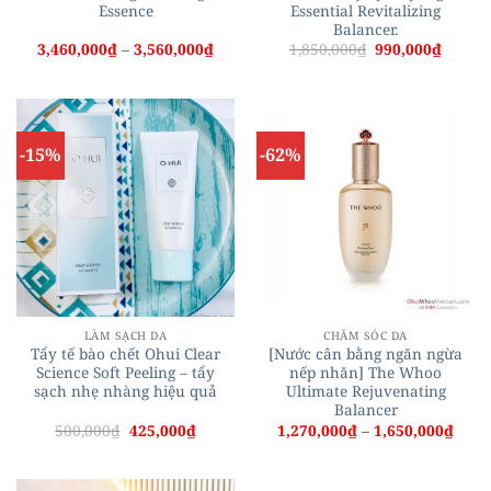
Essence
Essential Revitalizing
Balancer.
Khoảng
Giá
Giá
3,460,000
₫
–
3,560,000
₫
1,850,000
₫
990,000
₫
giá:
gốc
hiện
từ
là:
tại
3,460,000₫
1,850,000₫.
là:
đến
990,00
3,560,000₫
-15%
-62%
LÀM SẠCH DA
CHĂM SÓC DA
Tẩy tế bào chết Ohui Clear
[Nước cân bằng ngăn ngừa
Science Soft Peeling – tẩy
nếp nhăn] The Whoo
sạch nhẹ nhàng hiệu quả
Ultimate Rejuvenating
Balancer
Giá
Giá
Khoả
500,000
₫
425,000
₫
1,270,000
₫
–
1,650,000
₫
gốc
hiện
giá:
là:
tại
từ
500,000₫.
là:
1,270
425,000₫.
đến