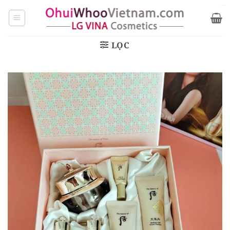
Bỏ
bandar togel
bandar togel
bandar togel
bandar togel
bandar togel
bandar togel
bandar togel
bandar togel
bandar togel
bandar togel
bandar togel
PAM4D
togel lotto
PAM4D
togel lotto
PAM4D
PAM4D
PAM4D
PAM4D
PAM4D
PAM4D
PAM4D
PAM4D
PAM4D
PAM4D
PAM4D
PAM4D
togel lotto
PAM4D
togel lotto
PAM4D
togel lotto
PAM4D
togel lotto
PAM4D
togel lotto
situs togel
situs togel
situs togel
situs togel
situs togel
situs togel
situs togel
situs togel
situs togel
situs togel
situs togel
situs togel
situs togel
situs togel
situs togel
situs togel
situs togel
situs togel
situs togel
qua
nội
dung
LỌC