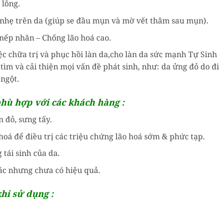
 lông.
 nhẹ trên da (giúp se đầu mụn và mờ vết thâm sau mụn).
nếp nhăn – Chống lão hoá cao.
ệc chữa trị và phục hồi làn da,cho làn da sức mạnh Tự Sinh
ự tìm và cải thiện mọi vấn đề phát sinh, như: da ửng đỏ do 
 ngột.
ù hợp với các khách hàng :
 đỏ, sưng tấy.
á để điều trị các triệu chứng lão hoá sớm & phức tạp.
tái sinh của da.
c nhưng chưa có hiệu quả.
hi sử dụng :