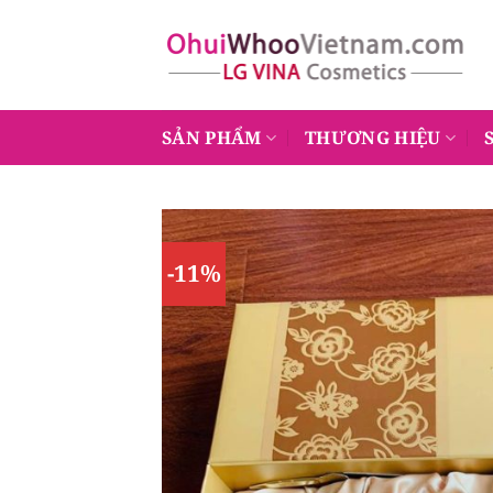
Bỏ
qua
nội
dung
SẢN PHẨM
THƯƠNG HIỆU
-11%