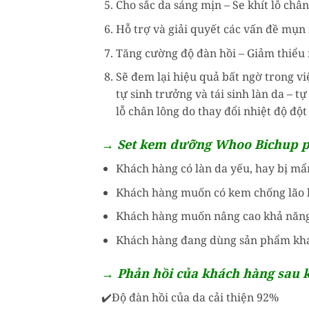
Cho sắc da sáng mịn – Se khít lỗ chân
Hỗ trợ và giải quyết các vấn đề mụn
Tăng cường độ đàn hồi – Giảm thiểu 
Sẽ đem lại hiệu quả bất ngờ trong vi
tự sinh trưởng và tái sinh làn da – t
lỗ chân lông do thay đổi nhiệt độ đột
→ Set kem dưỡng Whoo Bichup ph
Khách hàng có làn da yếu, hay bị mẩn
Khách hàng muốn có kem chống lão ho
Khách hàng muốn nâng cao khả năng 
Khách hàng đang dùng sản phẩm khá
→ Phản hồi của khách hàng sau k
✔️Độ đàn hồi của da cải thiện 92%