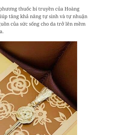
 phương thuốc bí truyền của Hoàng
giúp tăng khả năng tự sinh và tự nhuận
nguồn của sức sống cho da trở lên mềm
a.