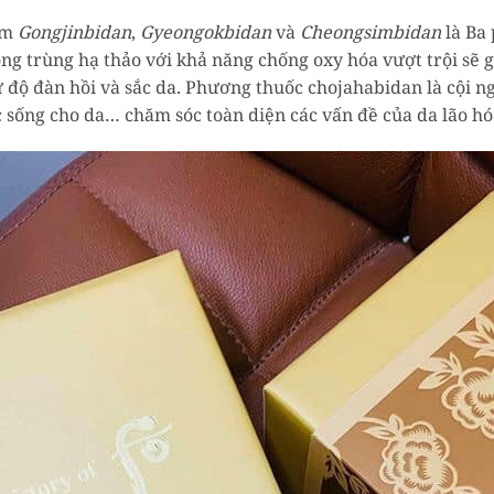
gồm
Gongjinbidan
,
Gyeongokbidan
và
Cheongsimbidan
là Ba
ng trùng hạ thảo với khả năng chống oxy hóa vượt trội sẽ 
ư độ đàn hồi và sắc da. Phương thuốc chojahabidan là cội 
 sống cho da… chăm sóc toàn diện các vấn đề của da lão hó