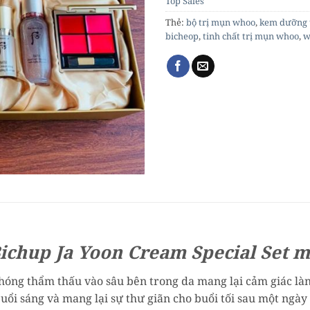
Top Sales
Thẻ:
bộ trị mụn whoo
,
kem dưỡng t
bicheop
,
tinh chất trị mụn whoo
,
w
chup Ja Yoon Cream Special Set mẫ
óng thẩm thấu vào sâu bên trong da mang lại cảm giác là
uổi sáng và mang lại sự thư giãn cho buổi tối sau một ngày