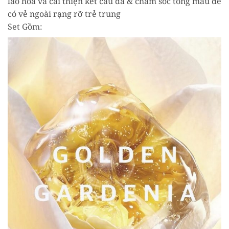
lão hóa và cải thiện kết cấu da & chăm sóc tông màu để
có vẻ ngoài rạng rỡ trẻ trung
Set Gồm: