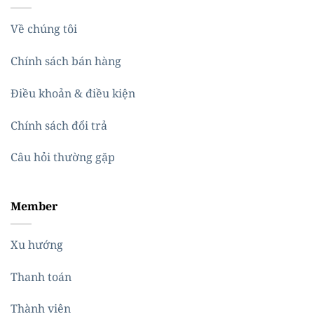
Về chúng tôi
Chính sách bán hàng
Điều khoản & điều kiện
Chính sách đổi trả
Câu hỏi thường gặp
Member
Xu hướng
Thanh toán
Thành viên