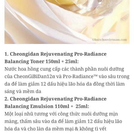
1. Cheongidan Rejuvenating Pro-Radiance
Balancing Toner 150ml + 25ml:
Nước hoa hồng cung cấp các thành phần nuôi dưỡng
của CheonGiBiDan12α và Pro-Radiance™ vào sâu trong
da để làm giảm 12 dấu hiệu lão hóa da đồng thời làm
sáng và mềm da
2. Cheongidan Rejuvenating Pro-Radiance
Balancing Emulsion 110ml + 25ml:
Một loại nhũ tương với công thức nuôi dưỡng mịn
màng, thấm sâu vào da để làm giảm 12 dấu hiệu lão
hóa da và cho làn da mềm mại & không tì vết