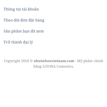
Thông tin tài khoản
Theo dõi đơn đặt hàng
Sản phẩm bạn đã xem
Trở thành đại lý
Copyright 2018 ©
ohuiwhoovietnam.com
- Mỹ phẩm chính
hãng LGVINA Cosmetics.