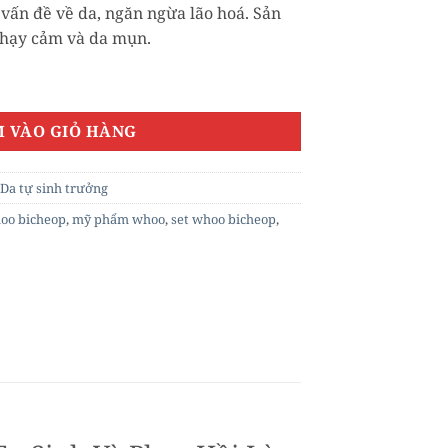
 vấn đề về da, ngăn ngừa lão hoá. Sản
1,290,000₫.
nhạy cảm và da mụn.
up Advent Calendar: Bí Quyết Tự Sinh Và Phục Hồi Làn Da. 
 VÀO GIỎ HÀNG
Da tự sinh trưởng
oo bicheop
,
mỹ phẩm whoo
,
set whoo bicheop
,