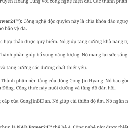
truyền Hoàng Cung với công nghệ hiện đại. Các thành phần 
ower24™):
Công nghệ độc quyền này là chìa khóa đảo ngượ
o bảo vệ da.
 hợp thảo dược quý hiếm. Nó giúp tăng cường khả năng tự
hành phần giúp bổ sung năng lượng. Nó mang lại sức sống 
và tăng cường các dưỡng chất thiết yếu.
Thành phần nền tảng của dòng Gong Jin Hyang. Nó bao g
 Đông. Công thức này nuôi dưỡng và tăng độ đàn hồi.
cấp của GongJinBiDan. Nó giúp cải thiện độ ẩm. Nó ngăn ng
ichup là
NAD Power24™
thế hệ 4. Công nghệ này được thiết