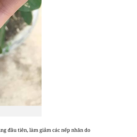
ụng đầu tiên, làm giảm các nếp nhăn do