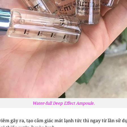
Water-full Deep Effect Ampoule.
m gây ra, tạo cảm giác mát lạnh tức thì ngay từ lần sử d