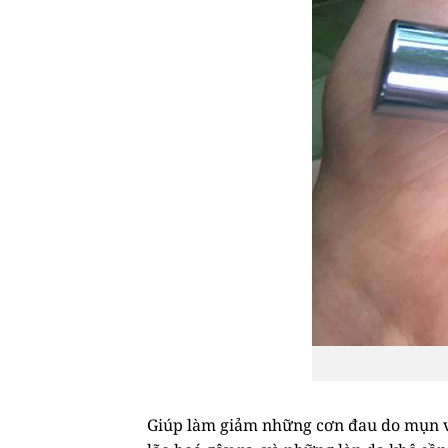
Giúp làm giảm những cơn đau do mụn viê