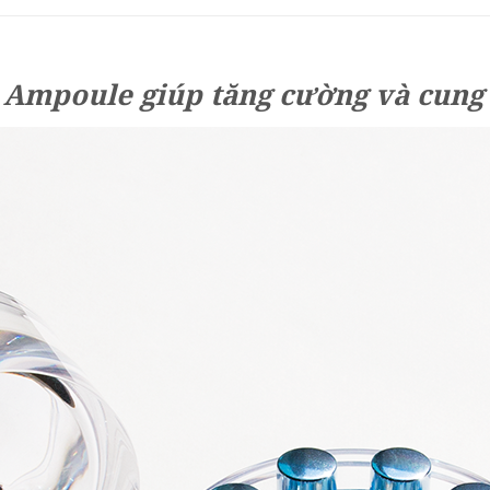
t Ampoule giúp tăng cường và cung