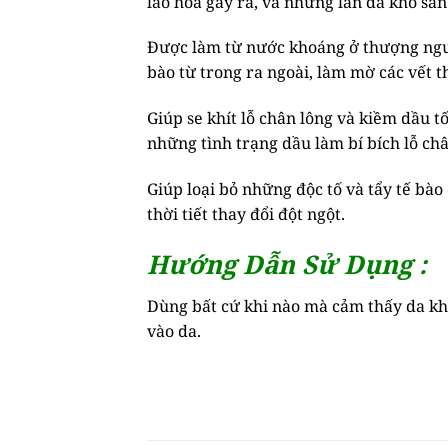
lão hoá gây ra, và những làn da khô sần
Được làm từ nước khoáng ở thượng nguồ
bào từ trong ra ngoài, làm mờ các vết
Giúp se khít lỗ chân lông và kiềm dầu t
những tình trạng dầu làm bí bích lỗ ch
Giúp loại bỏ những độc tố và tẩy tế bà
thời tiết thay đổi đột ngột.
Hướng Dẫn Sử Dụng :
Dùng bất cứ khi nào mà cảm thấy da khô
vào da.