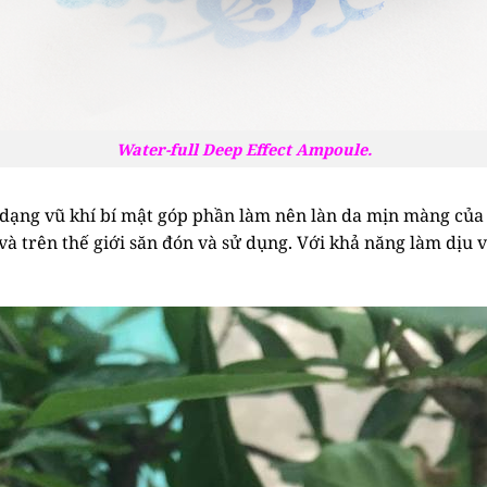
Water-full Deep Effect Ampoule.
 dạng vũ khí bí mật góp phần làm nên làn da mịn màng của
 trên thế giới săn đón và sử dụng. Với khả năng làm dịu 