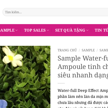
Tìm
kiếm:
SAMPLE
TOP SALES
SET QUÀ TẶNG
TIN T
TRANG CHỦ
/
SAMPLE
/
SAMP
Sample Water-fu
Ampoule tinh c
siêu nhanh dạng
Water-full Deep Effect Amp
phần làm nên làn da mịn m
chưa lâu nhưng đả được cá