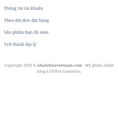
Thông tin tài khoản
Theo dõi đơn đặt hàng
Sản phẩm bạn đã xem
Trở thành đại lý
Copyright 2018 ©
ohuiwhoovietnam.com
- Mỹ phẩm chính
hãng LGVINA Cosmetics.