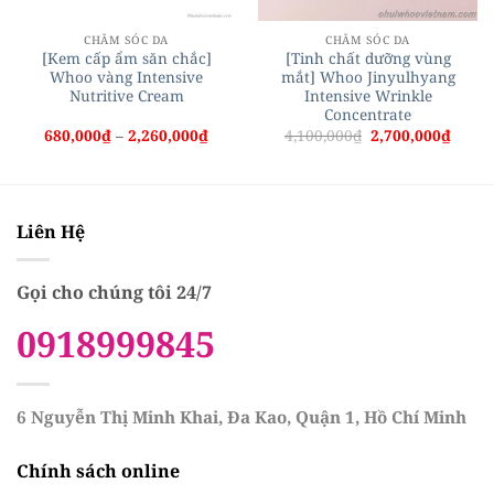
CHĂM SÓC DA
CHĂM SÓC DA
[Kem cấp ẩm săn chắc]
[Tinh chất dưỡng vùng
Whoo vàng Intensive
mắt] Whoo Jinyulhyang
Nutritive Cream
Intensive Wrinkle
Concentrate
Khoảng
Giá
Giá
680,000
₫
–
2,260,000
₫
4,100,000
₫
2,700,000
₫
giá:
gốc
hiện
từ
là:
tại
680,000₫
4,100,000₫.
là:
đến
2,700,
2,260,000₫
Liên Hệ
Gọi cho chúng tôi 24/7
0918999845
6 Nguyễn Thị Minh Khai, Đa Kao, Quận 1, Hồ Chí Minh
Chính sách online