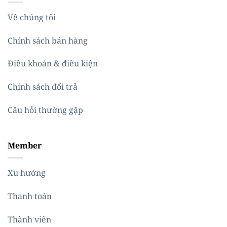
Về chúng tôi
Chính sách bán hàng
Điều khoản & điều kiện
Chính sách đổi trả
Câu hỏi thường gặp
Member
Xu hướng
Thanh toán
Thành viên