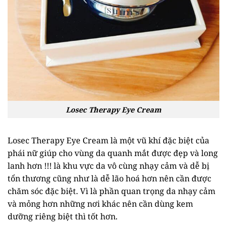
Losec Therapy Eye Cream
Losec Therapy Eye Cream là một vũ khí đặc biệt của
phái nữ giúp cho vùng da quanh mắt được đẹp và long
lanh hơn !!! là khu vực da vô cùng nhạy cảm và dễ bị
tổn thương cũng như là dễ lão hoá hơn nên cần được
chăm sóc đặc biệt. Vì là phần quan trọng da nhạy cảm
và mỏng hơn những nơi khác nên cần dùng kem
dưỡng riêng biệt thì tốt hơn.