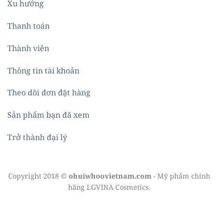
Xu hướng
Thanh toán
Thành viên
Thông tin tài khoản
Theo dõi đơn đặt hàng
Sản phẩm bạn đã xem
Trở thành đại lý
Copyright 2018 ©
ohuiwhoovietnam.com
- Mỹ phẩm chính
hãng LGVINA Cosmetics.