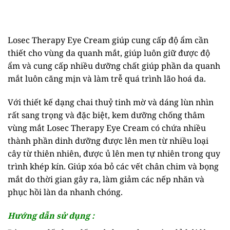
Losec Therapy Eye Cream giúp cung cấp độ ẩm cần
thiết cho vùng da quanh mắt, giúp luôn giữ được độ
ẩm và cung cấp nhiều dưỡng chất giúp phần da quanh
mắt luôn căng mịn và làm trễ quá trình lão hoá da.
Với thiết kế dạng chai thuỷ tinh mờ và dáng lùn nhìn
rất sang trọng và đặc biệt, kem dưỡng chống thâm
vùng mắt Losec Therapy Eye Cream có chứa nhiều
thành phần dinh dưỡng được lên men từ nhiều loại
cây từ thiên nhiên, được ủ lên men tự nhiên trong quy
trình khép kín. Giúp xóa bỏ các vết chân chim và bọng
mắt do thời gian gây ra, làm giảm các nếp nhăn và
phục hồi làn da nhanh chóng.
Hướng dẫn sử dụng :