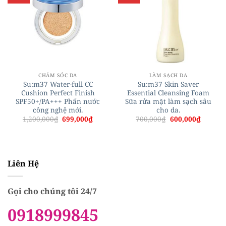
CHĂM SÓC DA
LÀM SẠCH DA
Su:m37 Water-full CC
Su:m37 Skin Saver
Cushion Perfect Finish
Essential Cleansing Foam
SPF50+/PA+++ Phấn nước
Sữa rửa mặt làm sạch sâu
công nghệ mới.
cho da.
Giá
Giá
Giá
Giá
1,200,000
₫
699,000
₫
700,000
₫
600,000
₫
gốc
hiện
gốc
hiện
là:
tại
là:
tại
1,200,000₫.
là:
700,000₫.
là:
699,000₫.
600,000
Liên Hệ
Gọi cho chúng tôi 24/7
0918999845