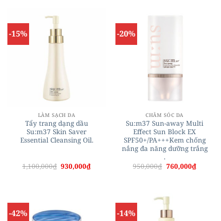
1,500,000₫.
là:
700,000₫.
là:
1,420,000₫.
570,000
-15%
-20%
LÀM SẠCH DA
CHĂM SÓC DA
Tẩy trang dạng dầu
Su:m37 Sun-away Multi
Su:m37 Skin Saver
Effect Sun Block EX
Essential Cleansing Oil.
SPF50+/PA+++Kem chống
nắng đa năng dưỡng trắng
.
Giá
Giá
Giá
Giá
1,100,000
₫
930,000
₫
950,000
₫
760,000
₫
gốc
hiện
gốc
hiện
là:
tại
là:
tại
1,100,000₫.
là:
950,000₫.
là:
930,000₫.
760,000
-42%
-14%