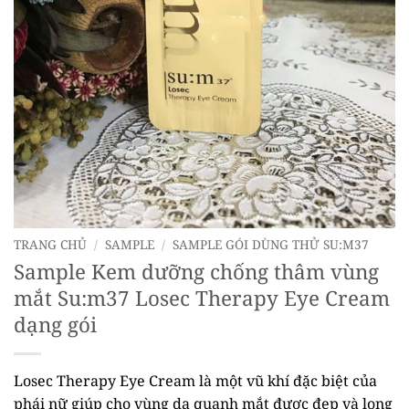
TRANG CHỦ
/
SAMPLE
/
SAMPLE GÓI DÙNG THỬ SU:M37
Sample Kem dưỡng chống thâm vùng
mắt Su:m37 Losec Therapy Eye Cream
dạng gói
Losec Therapy Eye Cream là một vũ khí đặc biệt của
phái nữ giúp cho vùng da quanh mắt được đẹp và long