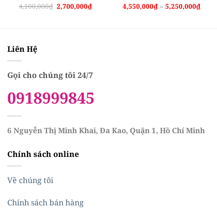
Giá
Giá
Khoả
4,100,000
₫
2,700,000
₫
4,550,000
₫
–
5,250,000
₫
gốc
hiện
giá:
là:
tại
từ
4,100,000₫.
là:
4,550
2,700,000₫.
đến
5,250
Liên Hệ
Gọi cho chúng tôi 24/7
0918999845
6 Nguyễn Thị Minh Khai, Đa Kao, Quận 1, Hồ Chí Minh
Chính sách online
Về chúng tôi
Chính sách bán hàng