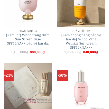
CHĂM SÓC DA
CHĂM SÓC DA
[Kem lót] Whoo trang điểm
[Kem chống nắng bảo vệ
Sun Screen Base
làn da] Whoo Vàng
SPF45/PA++ bảo vệ làn da.
Wrinkle Sun Cream
SPF50+/PA+++
Giá
Giá
Giá
Giá
1,100,000
₫
880,000
₫
1,250,000
₫
840,000
₫
gốc
hiện
gốc
hiện
là:
tại
là:
tại
1,100,000₫.
là:
1,250,000₫.
là:
880,000₫.
840,00
-24%
-50%