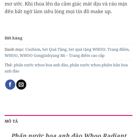
mơ ước. Khi thoa lên da cảm giác mát dịu và ráo mịn
đến bất ngờ làm siêu lòng mọi tín đồ make up.
Hết hàng
Danh mục:
Cushion
,
Set Quà Tặng
,
Set quà tặng WHOO
,
Trang điểm
,
WHOO
,
WHOO Gongjinhyang Mi – Trang điểm cao cấp
Thẻ:
phấn nước whoo hoa anh đào
,
phấn nước whoo phiên bản hoa
anh đào
MÔ TẢ
Phấn nước hoa anh đào Whoo Radiant