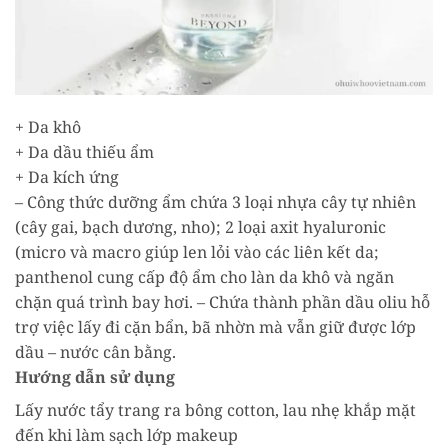
+ Da khô
+ Da dầu thiếu ẩm
+ Da kích ứng
– Công thức dưỡng ẩm chứa 3 loại nhựa cây tự nhiên
(cây gai, bạch dương, nho); 2 loại axit hyaluronic
(micro và macro giúp len lỏi vào các liên kết da;
panthenol cung cấp độ ẩm cho làn da khô và ngăn
chặn quá trình bay hơi. – Chứa thành phần dầu oliu hỗ
trợ việc lấy đi cặn bẩn, bã nhờn mà vẫn giữ được lớp
dầu – nước cân bằng.
Hướng dẫn sử dụng
Lấy nước tẩy trang ra bông cotton, lau nhẹ khắp mặt
đến khi làm sạch lớp makeup