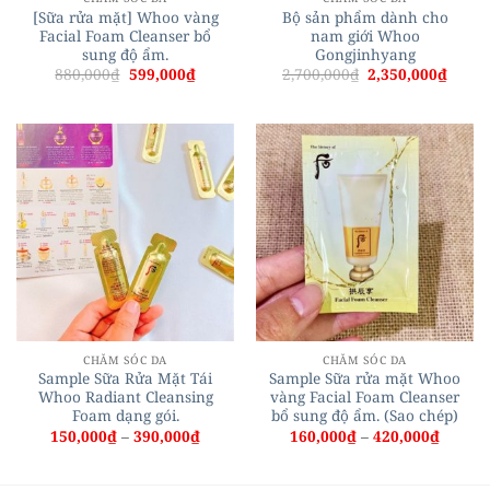
[Sữa rửa mặt] Whoo vàng
Bộ sản phẩm dành cho
Facial Foam Cleanser bổ
nam giới Whoo
sung độ ẩm.
Gongjinhyang
Giá
Giá
Giá
Giá
880,000
₫
599,000
₫
2,700,000
₫
2,350,000
₫
gốc
hiện
gốc
hiện
là:
tại
là:
tại
880,000₫.
là:
2,700,000₫.
là:
599,000₫.
2,350,
CHĂM SÓC DA
CHĂM SÓC DA
Sample Sữa Rửa Mặt Tái
Sample Sữa rửa mặt Whoo
Whoo Radiant Cleansing
vàng Facial Foam Cleanser
Foam dạng gói.
bổ sung độ ẩm. (Sao chép)
Khoảng
Khoản
150,000
₫
–
390,000
₫
160,000
₫
–
420,000
₫
giá:
giá:
từ
từ
150,000₫
160,00