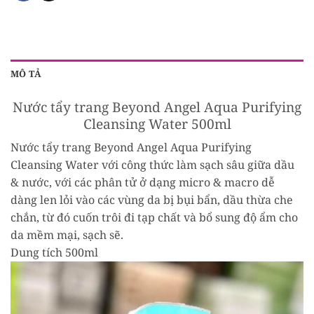
MÔ TẢ
Nước tẩy trang Beyond Angel Aqua Purifying
Cleansing Water 500ml
Nước tẩy trang Beyond Angel Aqua Purifying
Cleansing Water với công thức làm sạch sâu giữa dầu
& nước, với các phân tử ở dạng micro & macro dễ
dàng len lỏi vào các vùng da bị bụi bẩn, dầu thừa che
chắn, từ đó cuốn trôi đi tạp chất và bổ sung độ ẩm cho
da mềm mại, sạch sẽ.
Dung tích 500ml