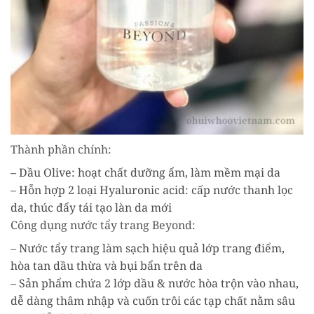
Thành phần chính:
– Dầu Olive: hoạt chất dưỡng ẩm, làm mềm mại da
– Hỗn hợp 2 loại Hyaluronic acid: cấp nước thanh lọc
da, thúc đẩy tái tạo làn da mới
Công dụng nước tẩy trang Beyond:
– Nước tẩy trang làm sạch hiệu quả lớp trang điểm,
hòa tan dầu thừa và bụi bẩn trên da
– Sản phẩm chứa 2 lớp dầu & nước hòa trộn vào nhau,
dễ dàng thâm nhập và cuốn trôi các tạp chất nằm sâu