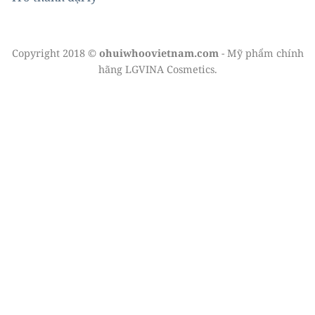
Copyright 2018 ©
ohuiwhoovietnam.com
- Mỹ phẩm chính
hãng LGVINA Cosmetics.