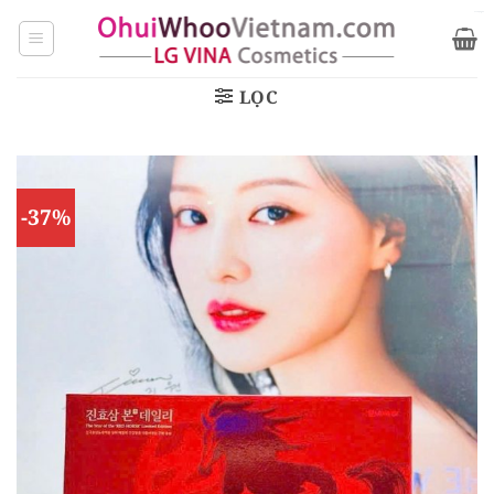
Bỏ
bandar togel
bandar togel
bandar togel
bandar togel
bandar togel
bandar togel
bandar togel
bandar togel
bandar togel
bandar togel
bandar togel
PAM4D
togel lotto
PAM4D
togel lotto
PAM4D
PAM4D
PAM4D
PAM4D
PAM4D
PAM4D
PAM4D
PAM4D
PAM4D
PAM4D
PAM4D
PAM4D
togel lotto
PAM4D
togel lotto
PAM4D
togel lotto
PAM4D
togel lotto
PAM4D
togel lotto
situs togel
situs togel
situs togel
situs togel
situs togel
situs togel
situs togel
situs togel
situs togel
situs togel
situs togel
situs togel
situs togel
situs togel
situs togel
situs togel
situs togel
situs togel
situs togel
qua
nội
dung
LỌC
-37%