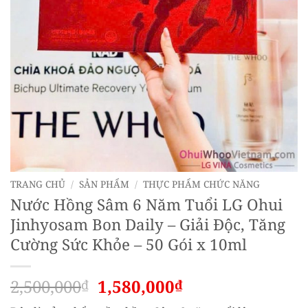
TRANG CHỦ
/
SẢN PHẨM
/
THỰC PHẨM CHỨC NĂNG
Nước Hồng Sâm 6 Năm Tuổi LG Ohui
Jinhyosam Bon Daily – Giải Độc, Tăng
Cường Sức Khỏe – 50 Gói x 10ml
Giá
Giá
2,500,000
1,580,000
₫
₫
gốc
hiện