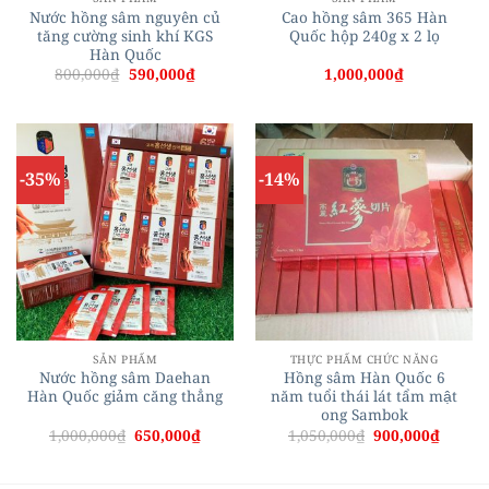
Nước hồng sâm nguyên củ
Cao hồng sâm 365 Hàn
tăng cường sinh khí KGS
Quốc hộp 240g x 2 lọ
Hàn Quốc
Giá
Giá
800,000
₫
590,000
₫
1,000,000
₫
gốc
hiện
là:
tại
800,000₫.
là:
590,000₫.
-35%
-14%
SẢN PHẨM
THỰC PHẨM CHỨC NĂNG
Nước hồng sâm Daehan
Hồng sâm Hàn Quốc 6
Hàn Quốc giảm căng thẳng
năm tuổi thái lát tẩm mật
ong Sambok
Giá
Giá
Giá
Giá
1,000,000
₫
650,000
₫
1,050,000
₫
900,000
₫
gốc
hiện
gốc
hiện
là:
tại
là:
tại
1,000,000₫.
là:
1,050,000₫.
là: