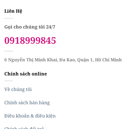
650,000₫.
900,00
Liên Hệ
Gọi cho chúng tôi 24/7
0918999845
6 Nguyễn Thị Minh Khai, Đa Kao, Quận 1, Hồ Chí Minh
Chính sách online
Về chúng tôi
Chính sách bán hàng
Điều khoản & điều kiện
Chính sách đổi trả