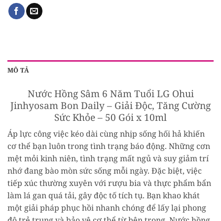
MÔ TẢ
Nước Hồng Sâm 6 Năm Tuổi LG Ohui
Jinhyosam Bon Daily – Giải Độc, Tăng Cường
Sức Khỏe – 50 Gói x 10ml
Áp lực công việc kéo dài cùng nhịp sống hối hả khiến
cơ thể bạn luôn trong tình trạng báo động. Những cơn
mệt mỏi kinh niên, tình trạng mất ngủ và suy giảm trí
nhớ đang bào mòn sức sống mỗi ngày. Đặc biệt, việc
tiếp xúc thường xuyên với rượu bia và thực phẩm bẩn
làm lá gan quá tải, gây độc tố tích tụ. Bạn khao khát
một giải pháp phục hồi nhanh chóng để lấy lại phong
độ trẻ trung và bảo vệ cơ thể từ bên trong. Nước hồng