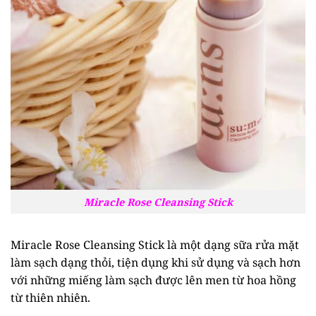
Miracle Rose Cleansing Stick
Miracle Rose Cleansing Stick là một dạng sữa rửa mặt
làm sạch dạng thỏi, tiện dụng khi sử dụng và sạch hơn
với những miếng làm sạch được lên men từ hoa hồng
từ thiên nhiên.