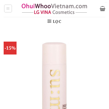
Bỏ
bandar togel
bandar togel
bandar togel
bandar togel
bandar togel
bandar togel
bandar togel
bandar togel
bandar togel
bandar togel
bandar togel
PAM4D
togel lotto
PAM4D
togel lotto
PAM4D
PAM4D
PAM4D
PAM4D
PAM4D
PAM4D
PAM4D
PAM4D
PAM4D
PAM4D
PAM4D
PAM4D
togel lotto
PAM4D
togel lotto
PAM4D
togel lotto
PAM4D
togel lotto
PAM4D
togel lotto
situs togel
situs togel
situs togel
situs togel
situs togel
situs togel
situs togel
situs togel
situs togel
situs togel
situs togel
situs togel
situs togel
situs togel
situs togel
situs togel
situs togel
situs togel
situs togel
qua
nội
dung
LỌC
-15%