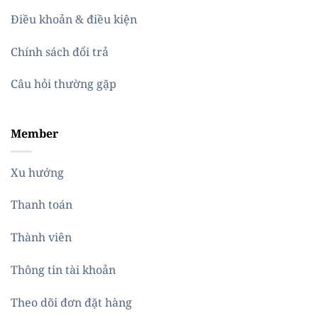
Điều khoản & điều kiện
Chính sách đổi trả
Câu hỏi thường gặp
Member
Xu hướng
Thanh toán
Thành viên
Thông tin tài khoản
Theo dõi đơn đặt hàng