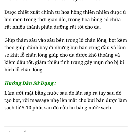
Được chiết xuất chính từ hoa hồng thiên nhiên được ủ
lên men trong thời gian dài, trong hoa hồng có chứa
rất nhiều thành phần dưỡng rất tốt cho da.
Giúp thấm sâu vào sâu bên trong lỗ chân lông, bọt kèm
theo giúp đánh bay đi những bụi bẩn cứng đầu và làm
se khít lỗ chân lông giúp cho da được khô thoáng và
kiềm dầu tốt, giảm thiểu tình trạng gây mụn cho bị bí
bích lỗ chân lông.
Hướng Dẫn Sử Dụng :
Làm ướt mặt bằng nước sau đó lăn sáp ra tay sau đó
tạo bọt, rồi massage nhẹ lên mặt cho bụi bẩn được làm
sạch từ 5-10 phút sau đó rửa lại bằng nước sạch.