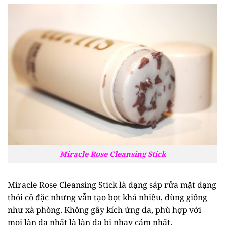
Miracle Rose Cleansing Stick
Miracle Rose Cleansing Stick là dạng sáp rửa mặt dạng
thỏi cô đặc nhưng vẫn tạo bọt khá nhiều, dùng giống
như xà phòng. Không gây kích ứng da, phù hợp với
mọi làn da nhất là làn da bị nhạy cảm nhất.