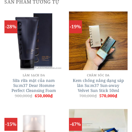
SẢN PHẨM TƯƠNG TỰ
-28%
-19%
LÀM SẠCH DA
CHĂM SÓC DA
Sữa rữa mặt của nam
Kem chống nắng dạng sáp
Su:m37 Dear Homme
lăn Su:m37 Sun-away
Perfect Cleansing Foam
Velvet Sun Stick 50ml
Giá
Giá
Giá
Giá
900,000
₫
650,000
₫
700,000
₫
570,000
₫
gốc
hiện
gốc
hiện
là:
tại
là:
tại
900,000₫.
là:
700,000₫.
là:
650,000₫.
570,000
-15%
-47%