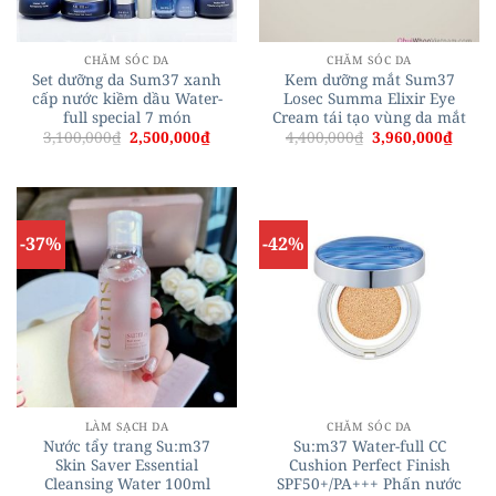
CHĂM SÓC DA
CHĂM SÓC DA
Set dưỡng da Sum37 xanh
Kem dưỡng mắt Sum37
cấp nước kiềm dầu Water-
Losec Summa Elixir Eye
full special 7 món
Cream tái tạo vùng da mắt
Giá
Giá
Giá
Giá
3,100,000
₫
2,500,000
₫
4,400,000
₫
3,960,000
₫
gốc
hiện
gốc
hiện
là:
tại
là:
tại
3,100,000₫.
là:
4,400,000₫.
là:
2,500,000₫.
3,960,
-37%
-42%
LÀM SẠCH DA
CHĂM SÓC DA
Nước tẩy trang Su:m37
Su:m37 Water-full CC
Skin Saver Essential
Cushion Perfect Finish
Cleansing Water 100ml
SPF50+/PA+++ Phấn nước