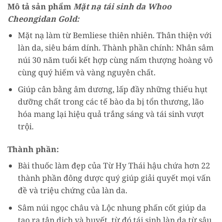
Mô tả sản phẩm
Mặt nạ tái sinh da Whoo
Cheongidan Gold:
Mặt nạ làm từ Bemliese thiên nhiên. Thân thiện với
làn da, siêu bám dính. Thành phần chính: Nhân sâm
núi 30 năm tuổi kết hợp cùng nấm thượng hoàng vô
cùng quý hiếm và vàng nguyên chất.
Giúp cân bằng âm dương, lấp đầy những thiếu hụt
dưỡng chất trong các tế bào da bị tổn thương, lão
hóa mang lại hiệu quả trắng sáng và tái sinh vượt
trội.
Thành phần:
Bài thuốc làm đẹp của Từ Hy Thái hậu chứa hơn 22
thành phần đông dược quý giúp giải quyết mọi vấn
đề và triệu chứng của làn da.
Sâm núi ngọc châu và Lộc nhung phấn cốt giúp da
tạo ra tân dịch và huyết, từ đó tái sinh làn da từ sâu