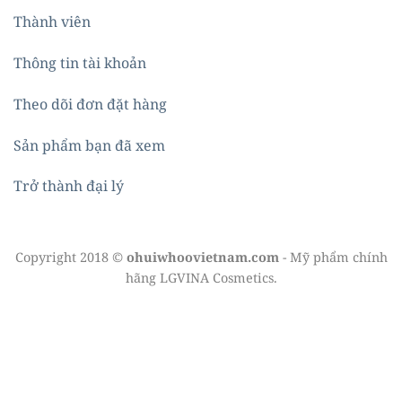
Thành viên
Thông tin tài khoản
Theo dõi đơn đặt hàng
Sản phẩm bạn đã xem
Trở thành đại lý
Copyright 2018 ©
ohuiwhoovietnam.com
- Mỹ phẩm chính
hãng LGVINA Cosmetics.