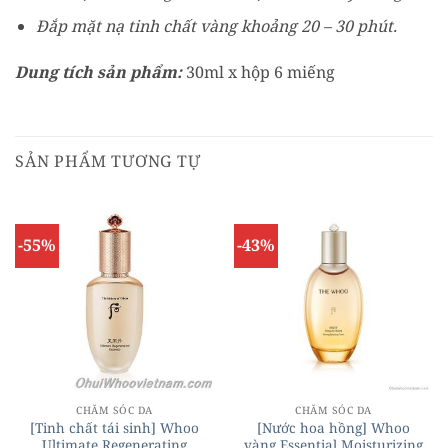
Đắp mặt nạ tinh chất vàng khoảng 20 – 30 phút.
Dung tích sản phẩm:
30ml x hộp 6 miếng
SẢN PHẨM TƯƠNG TỰ
-55%
-43%
CHĂM SÓC DA
CHĂM SÓC DA
[Tinh chất tái sinh] Whoo
[Nước hoa hồng] Whoo
Ultimate Regenerating
vàng Essential Moisturizing