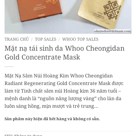
TRANG CHỦ
/
TOP SALES
/
WHOO TOP SALES
Mặt nạ tái sinh da Whoo Cheongidan
Gold Concentrate Mask
Mặt Nạ Sâm Núi Hoàng Kim Whoo Cheongidan
Radiant Regenerating Gold Concentrate Mask được
làm từ Tinh chất sâm núi Hoàng kim 36 năm tuổi –
mệnh danh là “nguồn năng lượng vàng” cho làn da
luôn sáng hồng, mịn mượt và trẻ trung…
Sản phẩm này hiện đã hết hàng và không có sẵn.