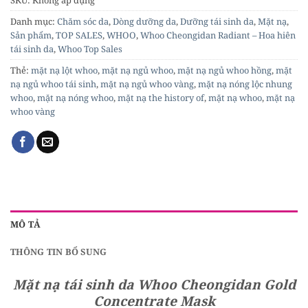
SKU:
Không áp dụng
Danh mục:
Chăm sóc da
,
Dòng dưỡng da
,
Dưỡng tái sinh da
,
Mặt nạ
,
Sản phẩm
,
TOP SALES
,
WHOO
,
Whoo Cheongidan Radiant – Hoa hiên
tái sinh da
,
Whoo Top Sales
Thẻ:
mặt nạ lột whoo
,
mặt nạ ngủ whoo
,
mặt nạ ngủ whoo hồng
,
mặt
nạ ngủ whoo tái sinh
,
mặt nạ ngủ whoo vàng
,
mặt nạ nóng lộc nhung
whoo
,
mặt nạ nóng whoo
,
mặt nạ the history of
,
mặt nạ whoo
,
mặt nạ
whoo vàng
MÔ TẢ
THÔNG TIN BỔ SUNG
Mặt nạ tái sinh da Whoo Cheongidan Gold
Concentrate Mask