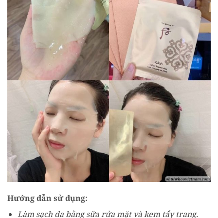
Hướng dẫn sử dụng:
Làm sạch da bằng sữa rửa mặt và kem tẩy trang.