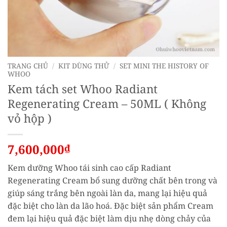
TRANG CHỦ
/
KIT DÙNG THỬ
/
SET MINI THE HISTORY OF
WHOO
Kem tách set Whoo Radiant
Regenerating Cream – 50ML ( Không
vỏ hộp )
7,600,000
₫
Kem dưỡng Whoo tái sinh cao cấp Radiant
Regenerating Cream bổ sung dưỡng chất bên trong và
giúp sáng trắng bên ngoài làn da, mang lại hiệu quả
đặc biệt cho làn da lão hoá. Đặc biệt sản phẩm Cream
đem lại hiệu quả đặc biệt làm dịu nhẹ dòng chảy của