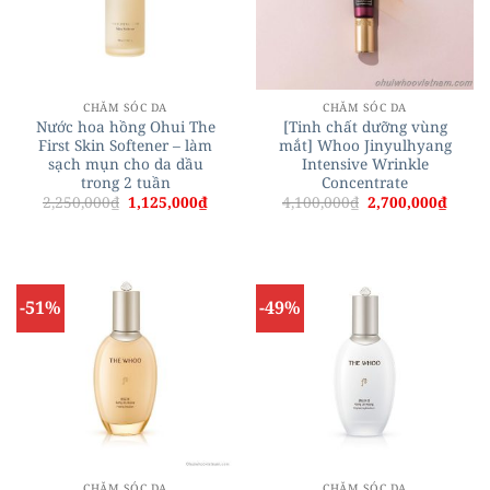
CHĂM SÓC DA
CHĂM SÓC DA
Nước hoa hồng Ohui The
[Tinh chất dưỡng vùng
First Skin Softener – làm
mắt] Whoo Jinyulhyang
sạch mụn cho da dầu
Intensive Wrinkle
trong 2 tuần
Concentrate
Giá
Giá
Giá
Giá
2,250,000
₫
1,125,000
₫
4,100,000
₫
2,700,000
₫
gốc
hiện
gốc
hiện
là:
tại
là:
tại
2,250,000₫.
là:
4,100,000₫.
là:
1,125,000₫.
2,700,
-51%
-49%
CHĂM SÓC DA
CHĂM SÓC DA