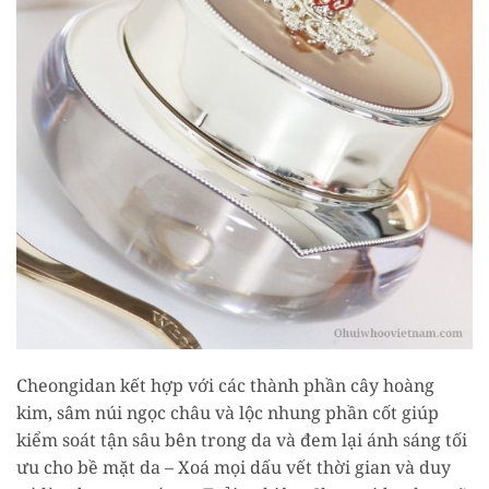
Cheongidan kết hợp với các thành phần cây hoàng
kim, sâm núi ngọc châu và lộc nhung phần cốt giúp
kiểm soát tận sâu bên trong da và đem lại ánh sáng tối
ưu cho bề mặt da – Xoá mọi dấu vết thời gian và duy