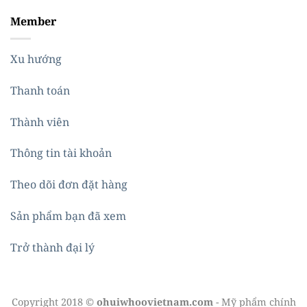
Member
Xu hướng
Thanh toán
Thành viên
Thông tin tài khoản
Theo dõi đơn đặt hàng
Sản phẩm bạn đã xem
Trở thành đại lý
Copyright 2018 ©
ohuiwhoovietnam.com
- Mỹ phẩm chính