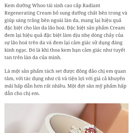
Kem dưỡng Whoo tái sinh cao cấp Radiant
Regenerating Cream bổ sung dưỡng chất bên trong và
giúp sáng trắng bên ngoài làn da, mang lại hiệu quả
đặc biệt cho làn da lão hoá. Đặc biệt sản phẩm Cream
đem lại hiệu quả đặc biệt làm dịu nhẹ dòng chảy của
sự lão hoá trên da và đem lại cảm giác sử dụng đáng
kinh ngạc. Đó là khi thoa kem bạn cảm giác như tuyết
tan trên làn da của mình.
Là một sản phẩm tách set được đông đảo chị em quan
tâm, với tác dụng như cũ và tiện lợi với giá cả khuyến
mãi hấp dẫn hơn rất nhiều. Một đợt săn mỹ phẩm hấp
dẫn cho chị em.