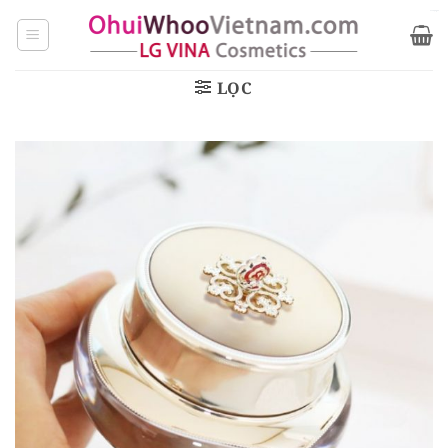
Bỏ
bandar togel
bandar togel
bandar togel
bandar togel
bandar togel
bandar togel
bandar togel
bandar togel
bandar togel
bandar togel
bandar togel
PAM4D
togel lotto
PAM4D
togel lotto
PAM4D
PAM4D
PAM4D
PAM4D
PAM4D
PAM4D
PAM4D
PAM4D
PAM4D
PAM4D
PAM4D
PAM4D
togel lotto
PAM4D
togel lotto
PAM4D
togel lotto
PAM4D
togel lotto
PAM4D
togel lotto
situs togel
situs togel
situs togel
situs togel
situs togel
situs togel
situs togel
situs togel
situs togel
situs togel
situs togel
situs togel
situs togel
situs togel
situs togel
situs togel
situs togel
situs togel
situs togel
qua
nội
dung
LỌC