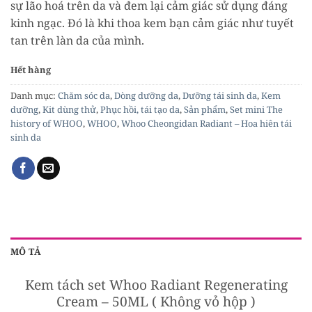
sự lão hoá trên da và đem lại cảm giác sử dụng đáng
kinh ngạc. Đó là khi thoa kem bạn cảm giác như tuyết
tan trên làn da của mình.
Hết hàng
Danh mục:
Chăm sóc da
,
Dòng dưỡng da
,
Dưỡng tái sinh da
,
Kem
dưỡng
,
Kit dùng thử
,
Phục hồi, tái tạo da
,
Sản phẩm
,
Set mini The
history of WHOO
,
WHOO
,
Whoo Cheongidan Radiant – Hoa hiên tái
sinh da
MÔ TẢ
Kem tách set Whoo Radiant Regenerating
Cream – 50ML ( Không vỏ hộp )