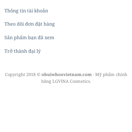
Thông tin tài khoản
Theo dõi đơn đặt hàng
Sản phẩm bạn đã xem
Trở thành đại lý
Copyright 2018 ©
ohuiwhoovietnam.com
- Mỹ phẩm chính
hãng LGVINA Cosmetics.