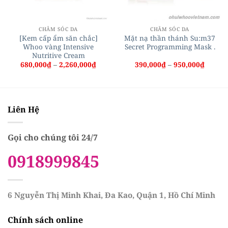
CHĂM SÓC DA
CHĂM SÓC DA
[Kem cấp ẩm săn chắc]
Mặt nạ thần thánh Su:m37
Whoo vàng Intensive
Secret Programming Mask .
Nutritive Cream
Khoảng
Khoản
680,000
₫
–
2,260,000
₫
390,000
₫
–
950,000
₫
giá:
giá:
từ
từ
680,000₫
390,00
đến
đến
2,260,000₫
950,00
Liên Hệ
Gọi cho chúng tôi 24/7
0918999845
6 Nguyễn Thị Minh Khai, Đa Kao, Quận 1, Hồ Chí Minh
Chính sách online