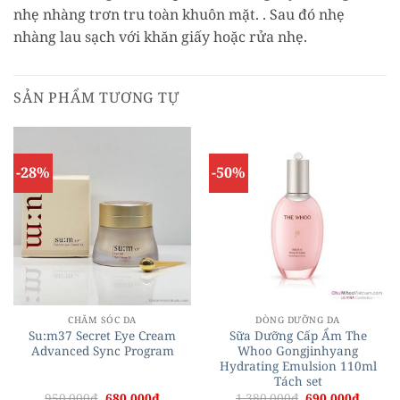
nhẹ nhàng trơn tru toàn khuôn mặt. . Sau đó nhẹ
nhàng lau sạch với khăn giấy hoặc rửa nhẹ.
SẢN PHẨM TƯƠNG TỰ
-28%
-50%
CHĂM SÓC DA
DÒNG DƯỠNG DA
Su:m37 Secret Eye Cream
Sữa Dưỡng Cấp Ẩm The
Advanced Sync Program
Whoo Gongjinhyang
Hydrating Emulsion 110ml
Tách set
Giá
Giá
Giá
Giá
950,000
₫
680,000
₫
1,380,000
₫
690,000
₫