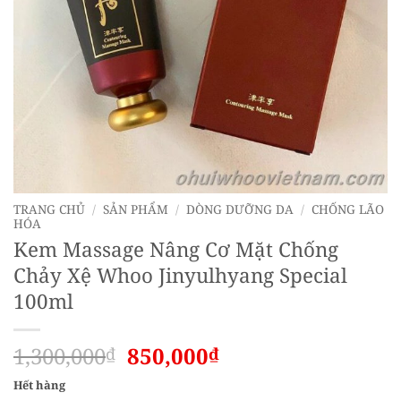
TRANG CHỦ
/
SẢN PHẨM
/
DÒNG DƯỠNG DA
/
CHỐNG LÃO
HÓA
Kem Massage Nâng Cơ Mặt Chống
Chảy Xệ Whoo Jinyulhyang Special
100ml
Giá
Giá
1,300,000
850,000
₫
₫
gốc
hiện
Hết hàng
là:
tại