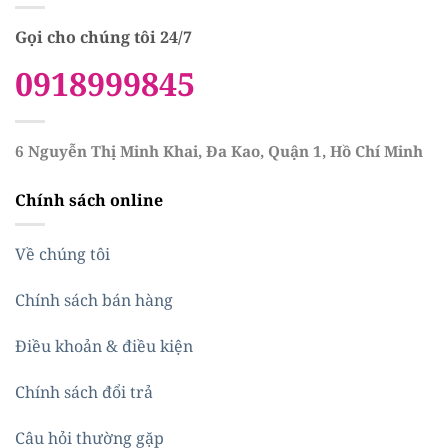
Gọi cho chúng tôi 24/7
0918999845
6 Nguyễn Thị Minh Khai, Đa Kao, Quận 1, Hồ Chí Minh
Chính sách online
Về chúng tôi
Chính sách bán hàng
Điều khoản & điều kiện
Chính sách đổi trả
Câu hỏi thường gặp