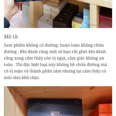
Mô tả:
Sant phẩm không có đường: hoàn toàn không chứa
đường . Khi đánh răng một số bạn rất ghét khi đánh
răng xong cảm thấy còn vị ngọt, cảm giác không an
toàn . Thì đặc biệt loại này không hề chứa đường mà
có vị mặn và thành phần sâm nhưng lại cảm thấy có
mùi sâm khó chịu.