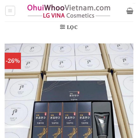
Bỏ
bandar togel
bandar togel
bandar togel
bandar togel
bandar togel
bandar togel
bandar togel
bandar togel
bandar togel
bandar togel
bandar togel
PAM4D
togel lotto
PAM4D
togel lotto
PAM4D
PAM4D
PAM4D
PAM4D
PAM4D
PAM4D
PAM4D
PAM4D
PAM4D
PAM4D
PAM4D
PAM4D
togel lotto
PAM4D
togel lotto
PAM4D
togel lotto
PAM4D
togel lotto
PAM4D
togel lotto
situs togel
situs togel
situs togel
situs togel
situs togel
situs togel
situs togel
situs togel
situs togel
situs togel
situs togel
situs togel
situs togel
situs togel
situs togel
situs togel
situs togel
situs togel
situs togel
qua
nội
dung
LỌC
-26%