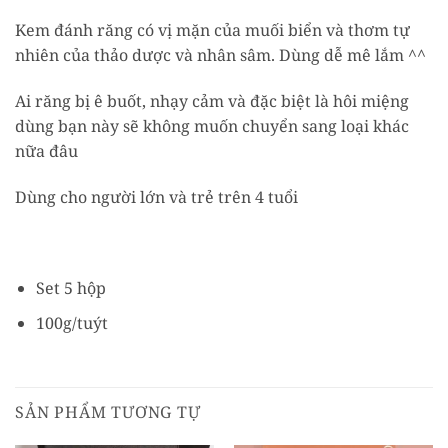
Kem đánh răng có vị mặn của muối biển và thơm tự
nhiên của thảo dược và nhân sâm. Dùng dễ mê lắm ^^
Ai răng bị ê buốt, nhạy cảm và đặc biệt là hôi miệng
dùng bạn này sẽ không muốn chuyển sang loại khác
nữa đâu
Dùng cho người lớn và trẻ trên 4 tuổi
Set 5 hộp
100g/tuýt
SẢN PHẨM TƯƠNG TỰ