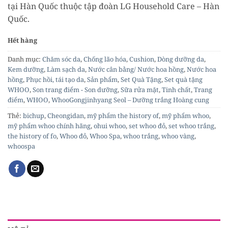
tại Hàn Quốc thuộc tập đoàn LG Household Care – Hàn
1,599,000₫.
Quốc.
Hết hàng
Danh mục:
Chăm sóc da
,
Chống lão hóa
,
Cushion
,
Dòng dưỡng da
,
Kem dưỡng
,
Làm sạch da
,
Nước cân bằng/ Nước hoa hồng
,
Nước hoa
hồng
,
Phục hồi, tái tạo da
,
Sản phẩm
,
Set Quà Tặng
,
Set quà tặng
WHOO
,
Son trang điểm - Son dưỡng
,
Sữa rửa mặt
,
Tinh chất
,
Trang
điểm
,
WHOO
,
WhooGongjinhyang Seol – Dưỡng trắng Hoàng cung
Thẻ:
bichup
,
Cheongidan
,
mỹ phẩm the history of
,
mỹ phẩm whoo
,
mỹ phẩm whoo chính hãng
,
ohui whoo
,
set whoo đỏ
,
set whoo trắng
,
the history of fo
,
Whoo đỏ
,
Whoo Spa
,
whoo trắng
,
whoo vàng
,
whoospa