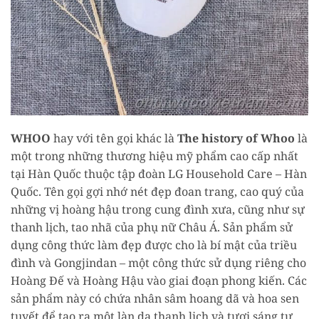
WHOO
hay với tên gọi khác là
The history of Whoo
là
một trong những thương hiệu mỹ phẩm cao cấp nhất
tại Hàn Quốc thuộc tập đoàn LG Household Care – Hàn
Quốc. Tên gọi gợi nhớ nét đẹp đoan trang, cao quý của
những vị hoàng hậu trong cung đình xưa, cũng như sự
thanh lịch, tao nhã của phụ nữ Châu Á. Sản phẩm sử
dụng công thức làm đẹp được cho là bí mật của triều
đình và Gongjindan – một công thức sử dụng riêng cho
Hoàng Đế và Hoàng Hậu vào giai đoạn phong kiến. Các
sản phẩm này có chứa nhân sâm hoang dã và hoa sen
tuyết để tạo ra một làn da thanh lịch và tươi sáng tự