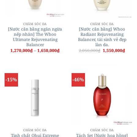
CHĂM SÓC DA
CHĂM SÓC DA
[Nước cân bằng ngăn ngừa
[Nước cân bằng] Whoo
nếp nhăn] The Whoo
Radiant Rejuvenating
Ultimate Rejuvenating
Balancer, tái sinh vẻ đẹp
Balancer
làn da.
Khoảng
Giá
Giá
1,270,000
₫
–
1,650,000
₫
2,050,000
₫
1,550,000
₫
giá:
gốc
hiện
từ
là:
tại
1,270,000₫
2,050,000₫.
là:
đến
1,550,
1,650,000₫
-15%
-46%
CHĂM SÓC DA
CHĂM SÓC DA
Tinh chất Ohui Extreme
Tách Set [Nước hoa hồng]