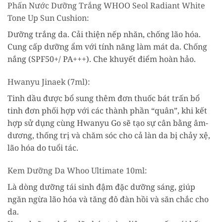
Phấn Nước Dưỡng Trắng WHOO Seol Radiant White
Tone Up Sun Cushion:
Dưỡng trắng da. Cải thiện nếp nhăn, chống lão hóa.
Cung cấp dưỡng ẩm với tính năng làm mát da. Chống
nắng (SPF50+/ PA+++). Che khuyết điểm hoàn hảo.
Hwanyu Jinaek (7ml):
Tinh dầu được bổ sung thêm đơn thuốc bát trấn bổ
tinh đơn phối hợp với các thành phần “quân”, khi kết
hợp sử dụng cùng Hwanyu Go sẽ tạo sự cân bằng âm-
dương, thống trị và chăm sóc cho cả làn da bị chảy xệ,
lão hóa do tuổi tác.
Kem Dưỡng Da Whoo Ultimate 10ml:
Là dòng dưỡng tái sinh đậm đặc dưỡng sáng, giúp
ngăn ngừa lão hóa và tăng đô đàn hồi và săn chắc cho
da.