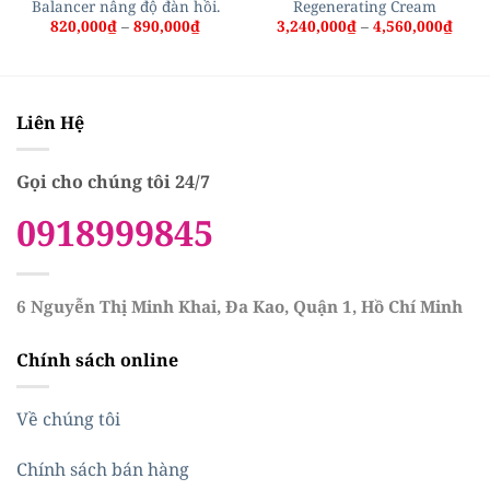
Balancer nâng độ đàn hồi.
Regenerating Cream
Khoảng
Khoả
820,000
₫
–
890,000
₫
3,240,000
₫
–
4,560,000
₫
giá:
giá:
từ
từ
820,000₫
3,240
đến
đến
890,000₫
4,560
Liên Hệ
Gọi cho chúng tôi 24/7
0918999845
6 Nguyễn Thị Minh Khai, Đa Kao, Quận 1, Hồ Chí Minh
Chính sách online
Về chúng tôi
Chính sách bán hàng