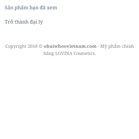
Sản phẩm bạn đã xem
Trở thành đại lý
Copyright 2018 ©
ohuiwhoovietnam.com
- Mỹ phẩm chính
hãng LGVINA Cosmetics.