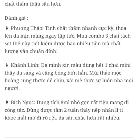
chất thẩm thấu sâu hơn.
Đánh giá :
👩 Phương Thảo: Tinh chất thấm nhanh cực kỳ, thoa
lên da mịn màng ngay lập tức. Mua combo 3 chai tách
set thế này tiết kiệm được bao nhiêu tiền mà chất
lượng vẫn chuẩn đỉnh!
👩 Khánh Linh: Da mình xỉn màu dùng hết 1 chai mini
thấy da sáng và căng bóng hơn hẳn. Mùi thảo mộc
hoàng cung thơm dễ chịu, xài mê thực sự luôn nha mọi
người.
👩 Bích Ngọc: Dung tích 8ml nhỏ gọn rất tiện mang đi
công tác. Dùng được tầm 2 tuần thấy nếp nhăn li ti
khóe mắt mờ đi rõ rệt, da săn chắc hơn rất nhiều.