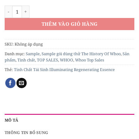
Combo 3 Tinh Chất Whoo Cheongidan Radiant Regenerating
THÊM VÀO GIỎ HÀNG
SKU:
Không áp dụng
Danh mục:
Sample
,
Sample gói dùng thử The History Of Whoo
,
Sản
phẩm
,
Tinh chất
,
TOP SALES
,
WHOO
,
Whoo Top Sales
Thẻ:
Tinh Chất Tái Sinh Illuminating Regenerating Essence
MÔ TẢ
THÔNG TIN BỔ SUNG