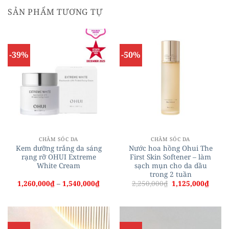
SẢN PHẨM TƯƠNG TỰ
-39%
-50%
CHĂM SÓC DA
CHĂM SÓC DA
Kem dưỡng trắng da sáng
Nước hoa hồng Ohui The
rạng rỡ OHUI Extreme
First Skin Softener – làm
White Cream
sạch mụn cho da dầu
trong 2 tuần
Khoảng
Giá
Giá
1,260,000
₫
–
1,540,000
₫
2,250,000
₫
1,125,000
₫
giá:
gốc
hiện
từ
là:
tại
1,260,000₫
2,250,000₫.
là:
đến
1,125,
1,540,000₫