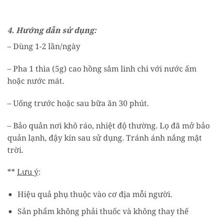
4. Hướng dẫn sử dụng:
– Dùng 1-2 lần/ngày
– Pha 1 thìa (5g) cao hồng sâm linh chi với nước ấm
hoặc nước mát.
– Uống trước hoặc sau bữa ăn 30 phút.
– Bảo quản nơi khô ráo, nhiệt độ thường. Lọ đã mở bảo
quản lạnh, đậy kín sau sử dụng. Tránh ánh nắng mặt
trời.
**
Lưu ý
:
Hiệu quả phụ thuộc vào cơ địa mỗi người.
Sản phẩm không phải thuốc và không thay thế