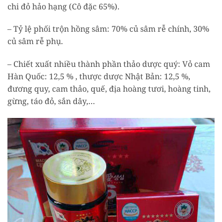
chi đỏ hảo hạng (Cô đặc 65%).
– Tỷ lệ phối trộn hồng sâm: 70% củ sâm rễ chính, 30%
củ sâm rễ phụ.
– Chiết xuất nhiều thành phần thảo dược quý: Vỏ cam
Hàn Quốc: 12,5 % , thược dược Nhật Bản: 12,5 %,
đương quy, cam thảo, quế, địa hoàng tươi, hoàng tinh,
gừng, táo đỏ, sắn dây,…