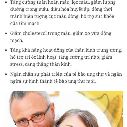
Tăng cường tuần hoàn máu, lọc máu, giảm lượng
đường trong máu, điều hòa huyết áp, đồng thời
tránh hiện tượng cục máu đông, hỗ trợ sức khỏe
của tim mạch.
Giảm cholesterol trong máu, giảm xơ vữa động
mạch.
Tăng khả năng hoạt động của thần kinh trung ương,
hỗ trợ trí óc linh hoạt, tăng cường trí nhớ, giảm
stress, căng thẳng thần kinh.
Ngăn chặn sự phát triển của tế bào ung thư và ngăn
ngừa sự hình thành tế bào ung thư mới.