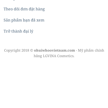
Theo dõi đơn đặt hàng
Sản phẩm bạn đã xem
Trở thành đại lý
Copyright 2018 ©
ohuiwhoovietnam.com
- Mỹ phẩm chính
hãng LGVINA Cosmetics.