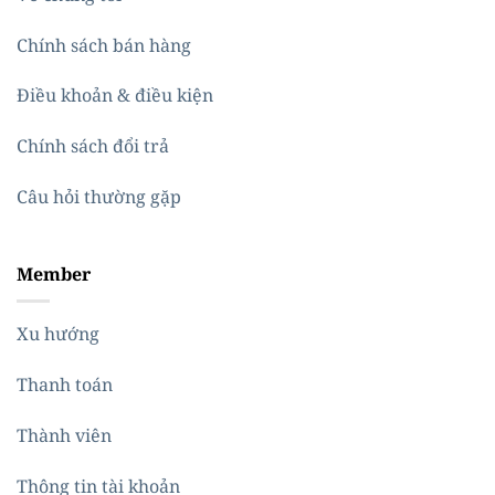
Chính sách bán hàng
Điều khoản & điều kiện
Chính sách đổi trả
Câu hỏi thường gặp
Member
Xu hướng
Thanh toán
Thành viên
Thông tin tài khoản