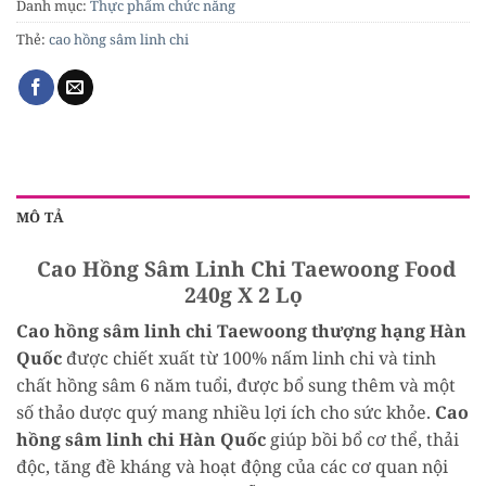
Danh mục:
Thực phẩm chức năng
Thẻ:
cao hồng sâm linh chi
MÔ TẢ
Cao Hồng Sâm Linh Chi Taewoong Food
240g X 2 Lọ
Cao hồng sâm linh chi Taewoong thượng hạng Hàn
Quốc
được chiết xuất từ 100% nấm linh chi và tinh
chất hồng sâm 6 năm tuổi, được bổ sung thêm và một
số thảo dược quý mang nhiều lợi ích cho sức khỏe.
Cao
hồng sâm linh chi Hàn Quốc
giúp bồi bổ cơ thể, thải
độc, tăng đề kháng và hoạt động của các cơ quan nội