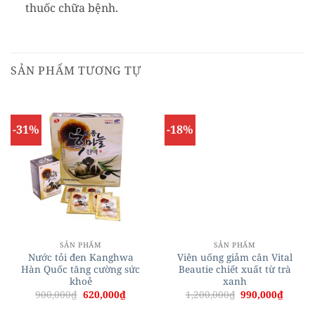
thuốc chữa bệnh.
SẢN PHẨM TƯƠNG TỰ
-31%
-18%
SẢN PHẨM
SẢN PHẨM
Nước tỏi đen Kanghwa
Viên uống giảm cân Vital
Hàn Quốc tăng cường sức
Beautie chiết xuất từ trà
khoẻ
xanh
Giá
Giá
Giá
Giá
900,000
₫
620,000
₫
1,200,000
₫
990,000
₫
gốc
hiện
gốc
hiện
là:
tại
là:
tại