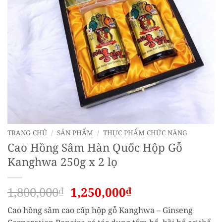
TRANG CHỦ
/
SẢN PHẨM
/
THỰC PHẨM CHỨC NĂNG
Cao Hồng Sâm Hàn Quốc Hộp Gỗ
Kanghwa 250g x 2 lọ
Giá
Giá
1,800,000
1,250,000
₫
₫
gốc
hiện
Cao hồng sâm cao cấp hộp gỗ Kanghwa – Ginseng
là:
tại