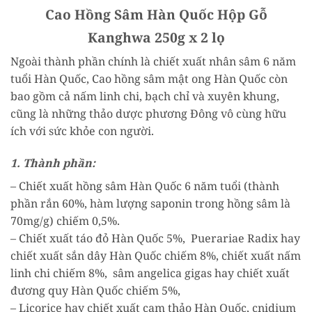
Cao Hồng Sâm Hàn Quốc Hộp Gỗ
Kanghwa 250g x 2 lọ
Ngoài thành phần chính là chiết xuất nhân sâm 6 năm
tuổi Hàn Quốc, Cao hồng sâm mật ong Hàn Quốc còn
bao gồm cả nấm linh chi, bạch chỉ và xuyên khung,
cũng là những thảo dược phương Đông vô cùng hữu
ích với sức khỏe con người.
1. Thành phần:
– Chiết xuất hồng sâm Hàn Quốc 6 năm tuổi (thành
phần rắn 60%, hàm lượng saponin trong hồng sâm là
70mg/g) chiếm 0,5%.
– Chiết xuất táo đỏ Hàn Quốc 5%, Puerariae Radix hay
chiết xuất sắn dây Hàn Quốc chiếm 8%, chiết xuất nấm
linh chi chiếm 8%, sâm angelica gigas hay chiết xuất
đương quy Hàn Quốc chiếm 5%,
– Licorice hay chiết xuất cam thảo Hàn Quốc, cnidium