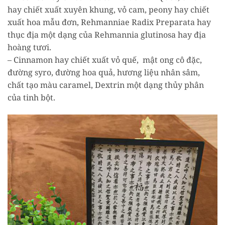
hay chiết xuất xuyên khung, vỏ cam, peony hay chiết
xuất hoa mẫu đơn, Rehmanniae Radix Preparata hay
thục địa một dạng của Rehmannia glutinosa hay địa
hoàng tươi.
– Cinnamon hay chiết xuất vỏ quế, mật ong cô đặc,
đường syro, đường hoa quả, hương liệu nhân sâm,
chất tạo màu caramel, Dextrin một dạng thủy phân
của tinh bột.