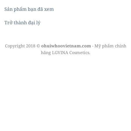
Sản phẩm bạn đã xem
Trở thành đại lý
Copyright 2018 ©
ohuiwhoovietnam.com
- Mỹ phẩm chính
hãng LGVINA Cosmetics.