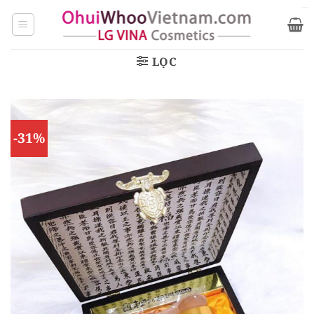
Bỏ
bandar togel
bandar togel
bandar togel
bandar togel
bandar togel
bandar togel
bandar togel
bandar togel
bandar togel
bandar togel
bandar togel
PAM4D
togel lotto
PAM4D
togel lotto
PAM4D
PAM4D
PAM4D
PAM4D
PAM4D
PAM4D
PAM4D
PAM4D
PAM4D
PAM4D
PAM4D
PAM4D
togel lotto
PAM4D
togel lotto
PAM4D
togel lotto
PAM4D
togel lotto
PAM4D
togel lotto
situs togel
situs togel
situs togel
situs togel
situs togel
situs togel
situs togel
situs togel
situs togel
situs togel
situs togel
situs togel
situs togel
situs togel
situs togel
situs togel
situs togel
situs togel
situs togel
qua
nội
dung
LỌC
-31%