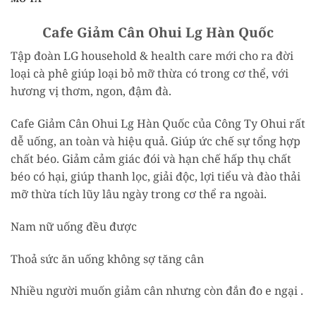
Cafe Giảm Cân Ohui Lg Hàn Quốc
Tập đoàn LG household & health care mới cho ra đời
loại cà phê giúp loại bỏ mỡ thừa có trong cơ thể, với
hương vị thơm, ngon, đậm đà.
Cafe Giảm Cân Ohui Lg Hàn Quốc của Công Ty Ohui rất
dễ uống, an toàn và hiệu quả. Giúp ức chế sự tổng hợp
chất béo. Giảm cảm giác đói và hạn chế hấp thụ chất
béo có hại, giúp thanh lọc, giải độc, lợi tiểu và đào thải
mỡ thừa tích lũy lâu ngày trong cơ thể ra ngoài.
Nam nữ uống đều được
Thoả sức ăn uống không sợ tăng cân
Nhiều người muốn giảm cân nhưng còn đắn đo e ngại .