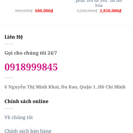
phục hồi da yếu , da lão
hóa
Giá
Giá
Giá
Giá
900,000
₫
680,000
₫
3,200,000
₫
2,850,000
₫
gốc
hiện
gốc
hiện
là:
tại
là:
tại
900,000₫.
là:
3,200,000₫.
là:
680,000₫.
2,850,
Liên Hệ
Gọi cho chúng tôi 24/7
0918999845
6 Nguyễn Thị Minh Khai, Đa Kao, Quận 1, Hồ Chí Minh
Chính sách online
Về chúng tôi
Chính sách bán hàng