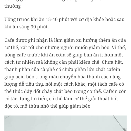
thường
Uống trước khi ăn 15-40 phút với cơ địa khỏe hoặc sau
khi ăn sáng 30 phút.
Cafe được ghi nhận là làm giảm xu hướng thèm ăn của
cơ thể, rất tốt cho những người muốn giảm béo. Vì thế,
uống cafe trước khi ăn cơm sẽ giúp bạn ăn ít hơn một
cách tự nhiên mà không cần phải kiềm chế. Chưa hết,
thành phần của cà phê có chứa phần lớn chất cafein
giúp acid béo trong máu chuyển hóa thành các năng
lượng dễ tiêu thụ, nói một cách khác, một tách cafe có
thể thúc đẩy đốt cháy chất béo trong cơ thể. Cafein còn
có tác dụng lợi tiểu, có thể làm cơ thể giải thoát bớt
độc tố, mỡ thừa nhờ thế giúp giảm béo