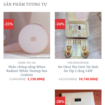
SẢN PHẨM TƯƠNG TỰ
-25%
-24%
CHĂM SÓC DA
UNCATEGORIZED
Phấn chống nắng Whoo
Set Ohui The First Tái Sinh
Radiant White Toneup Sun
Da Vip 2 tầng 14SP
Cushion
Giá
Giá
Giá
Giá
1,500,000
₫
1,130,000
₫
14,210,000
₫
10,740,000
₫
gốc
hiện
gốc
hiện
là:
tại
là:
tại
1,500,000₫.
là:
14,210,000₫.
là:
1,130,000₫.
10,7
-28%