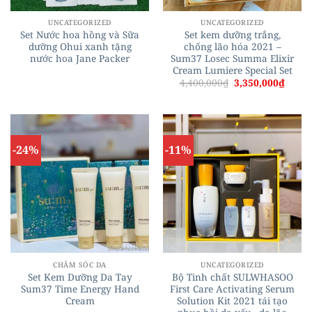
UNCATEGORIZED
UNCATEGORIZED
Set Nước hoa hồng và Sữa
Set kem dưỡng trắng,
dưỡng Ohui xanh tặng
chống lão hóa 2021 –
nước hoa Jane Packer
Sum37 Losec Summa Elixir
Cream Lumiere Special Set
Giá
Giá
4,400,000
₫
3,350,000
₫
gốc
hiện
là:
tại
4,400,000₫.
là:
3,350,
-24%
-11%
CHĂM SÓC DA
UNCATEGORIZED
Set Kem Dưỡng Da Tay
Bộ Tinh chất SULWHASOO
Sum37 Time Energy Hand
First Care Activating Serum
Cream
Solution Kit 2021 tái tạo