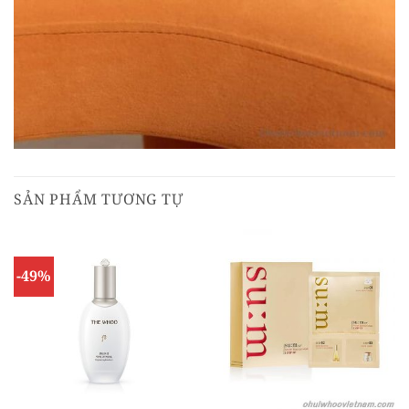
SẢN PHẨM TƯƠNG TỰ
-49%