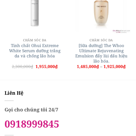
CHĂM SÓC DA
CHĂM SÓC DA
Tinh chất Ohui Extreme
[Sữa dưỡng] The Whoo
White Serum dưỡng trắng
Ultimate Rejuvenating
da và chống lão hóa
Emulsion đẩy lùi dấu hiệu
lão hóa.
Giá
Giá
Khoả
2,300,000
₫
1,955,000
₫
1,485,000
₫
–
1,925,000
₫
gốc
hiện
giá:
là:
tại
từ
2,300,000₫.
là:
1,485
1,955,000₫.
đến
1,925
Liên Hệ
Gọi cho chúng tôi 24/7
0918999845