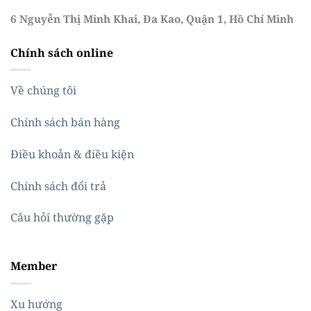
6 Nguyễn Thị Minh Khai, Đa Kao, Quận 1, Hồ Chí Minh
Chính sách online
Về chúng tôi
Chính sách bán hàng
Điều khoản & điều kiện
Chính sách đổi trả
Câu hỏi thường gặp
Member
Xu hướng