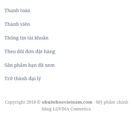
Thanh toán
Thành viên
Thông tin tài khoản
Theo dõi đơn đặt hàng
Sản phẩm bạn đã xem
Trở thành đại lý
Copyright 2018 ©
ohuiwhoovietnam.com
- Mỹ phẩm chính
hãng LGVINA Cosmetics.