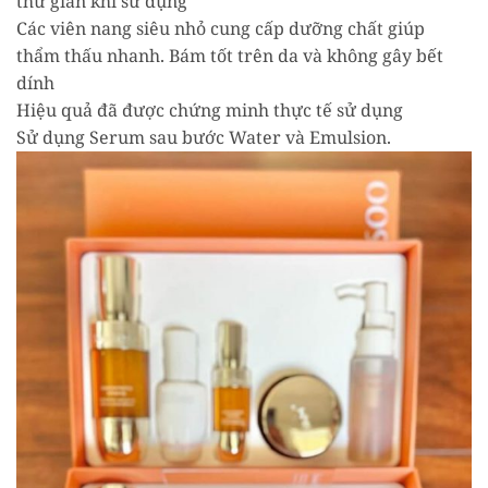
thư giãn khi sử dụng
Các viên nang siêu nhỏ cung cấp dưỡng chất giúp
thẩm thấu nhanh. Bám tốt trên da và không gây bết
dính
Hiệu quả đã được chứng minh thực tế sử dụng
Sử dụng Serum sau bước Water và Emulsion.