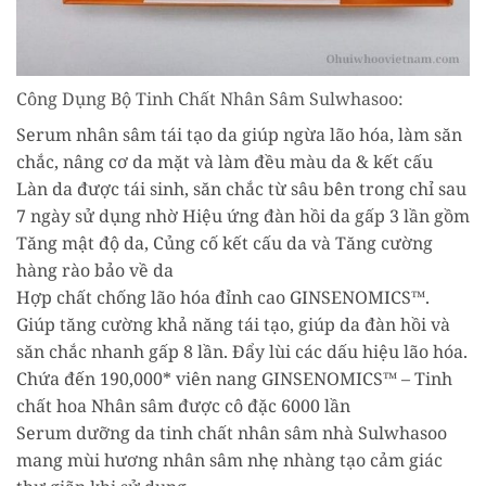
Công Dụng Bộ Tinh Chất Nhân Sâm Sulwhasoo:
Serum nhân sâm tái tạo da giúp ngừa lão hóa, làm săn
chắc, nâng cơ da mặt và làm đều màu da & kết cấu
Làn da được tái sinh, săn chắc từ sâu bên trong chỉ sau
7 ngày sử dụng nhờ Hiệu ứng đàn hồi da gấp 3 lần gồm
Tăng mật độ da, Củng cố kết cấu da và Tăng cường
hàng rào bảo về da
Hợp chất chống lão hóa đỉnh cao GINSENOMICS™.
Giúp tăng cường khả năng tái tạo, giúp da đàn hồi và
săn chắc nhanh gấp 8 lần. Đẩy lùi các dấu hiệu lão hóa.
Chứa đến 190,000* viên nang GINSENOMICS™ – Tinh
chất hoa Nhân sâm được cô đặc 6000 lần
Serum dưỡng da tinh chất nhân sâm nhà Sulwhasoo
mang mùi hương nhân sâm nhẹ nhàng tạo cảm giác