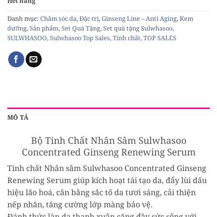
Hết hàng
Danh mục:
Chăm sóc da
,
Đặc trị
,
Ginseng Line – Anti Aging
,
Kem
dưỡng
,
Sản phẩm
,
Set Quà Tặng
,
Set quà tặng Sulwhasoo
,
SULWHASOO
,
Sulwhasoo Top Sales
,
Tinh chất
,
TOP SALES
MÔ TẢ
Bộ Tinh Chất Nhân Sâm Sulwhasoo
Concentrated Ginseng Renewing Serum
Tinh chất Nhân sâm Sulwhasoo Concentrated Ginseng
Renewing Serum giúp kích hoạt tái tạo da, đẩy lùi dấu
hiệu lão hoá, cân bằng sắc tố da tươi sáng, cải thiện
nếp nhăn, tăng cường lớp màng bảo vệ.
Đánh thức làn da thanh xuân căng đầy sức sống với