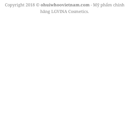
Copyright 2018 ©
ohuiwhoovietnam.com
- Mỹ phẩm chính
hãng LGVINA Cosmetics.