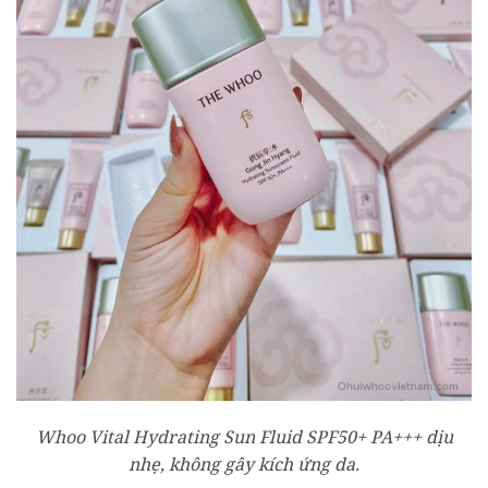
Whoo Vital Hydrating Sun Fluid SPF50+ PA+++ dịu
nhẹ, không gây kích ứng da.