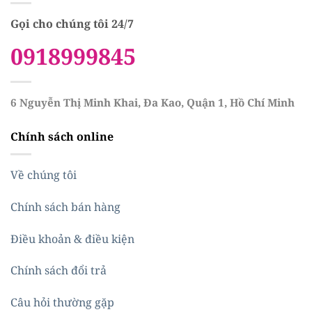
Gọi cho chúng tôi 24/7
0918999845
6 Nguyễn Thị Minh Khai, Đa Kao, Quận 1, Hồ Chí Minh
Chính sách online
Về chúng tôi
Chính sách bán hàng
Điều khoản & điều kiện
Chính sách đổi trả
Câu hỏi thường gặp