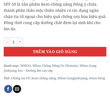
là:
tại
SPF 50 là Sản phẩm Kem chống nắng Đông y chứa
1,100,000₫.
là:
thành phần thảo mộc
thiên nhiên có tác dụng ngăn
890,000₫.
chặn tia tử ngoại cho hiệu quả chống oxy hóa hiệu quả.
Đồng thời cung cấp dưỡng chất đem lại sinh khí cho
làn da.
Bộ sữa chống nắng Whoo Vital Hydrating Fluid số lượng
THÊM VÀO GIỎ HÀNG
Danh mục:
WHOO
,
Whoo Chống Nắng Uv Ultimate
,
Whoo Gong
Jinhyang Soo – Dưỡng ẩm cao cấp
Thẻ:
Chống tia UV
,
Kem chống nắng
,
Whoo Gongjinhyang
,
whoo hồng