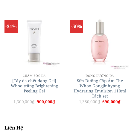
giá:
giá:
từ
từ
410,000₫
3,460
đến
đến
990,000₫
3,560
-31%
-50%
CHĂM SÓC DA
DÒNG DƯỠNG DA
[Tẩy da chết dạng Gel]
Sữa Dưỡng Cấp Ẩm The
Whoo trắng Brightening
Whoo Gongjinhyang
Peeling Gel
Hydrating Emulsion 110ml
Tách set
Giá
Giá
Giá
Giá
1,300,000
₫
900,000
₫
1,380,000
₫
690,000
₫
gốc
hiện
gốc
hiện
là:
tại
là:
tại
1,300,000₫.
là:
1,380,000₫.
là:
900,000₫.
690,00
Liên Hệ