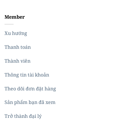
Member
Xu hướng
Thanh toán
Thành viên
Thông tin tài khoản
Theo dõi đơn đặt hàng
Sản phẩm bạn đã xem
Trở thành đại lý