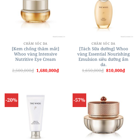
CHĂM SÓC DA
CHĂM SÓC DA
[Kem chống thâm mắt]
[Tách Sữa dưỡng] Whoo
Whoo vàng Intensive
vàng Essential Nourishing
Nutritive Eye Cream
Emulsion siêu dưỡng ẩm
da.
Giá
Giá
Giá
Giá
2,500,000
₫
1,680,000
₫
1,650,000
₫
810,000
₫
gốc
hiện
gốc
hiện
là:
tại
là:
tại
2,500,000₫.
là:
1,650,000₫.
là:
1,680,000₫.
810,00
-20%
-57%