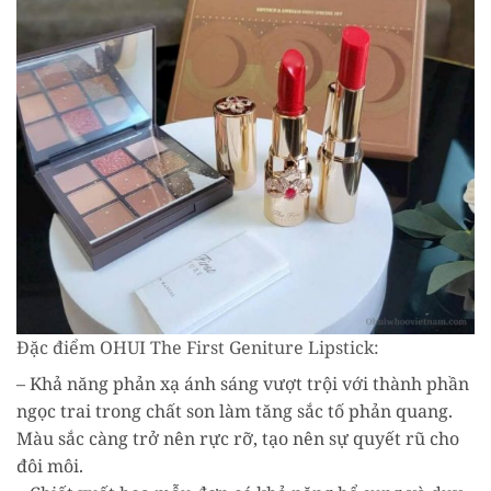
Đặc điểm OHUI The First Geniture Lipstick:
– Khả năng phản xạ ánh sáng vượt trội với thành phần
ngọc trai trong chất son làm tăng sắc tố phản quang.
Màu sắc càng trở nên rực rỡ, tạo nên sự quyết rũ cho
đôi môi.