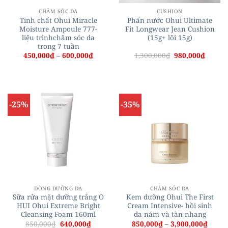
CHĂM SÓC DA
CUSHION
Tinh chất Ohui Miracle
Phấn nước Ohui Ultimate
Moisture Ampoule 777-
Fit Longwear Jean Cushion
liệu trìnhchăm sóc da
(15g+ lõi 15g)
trong 7 tuần
Khoảng
Giá
Giá
450,000
₫
–
600,000
₫
1,300,000
₫
980,000
₫
giá:
gốc
hiện
từ
là:
tại
450,000₫
1,300,000₫.
là:
đến
980,00
600,000₫
-25%
-35%
DÒNG DƯỠNG DA
CHĂM SÓC DA
Sữa rửa mặt dưỡng trắng O
Kem dưỡng Ohui The First
HUI Ohui Extreme Bright
Cream Intensive- hồi sinh
Cleansing Foam 160ml
da nám và tàn nhang
Giá
Giá
Khoả
850,000
₫
640,000
₫
850,000
₫
–
3,900,000
₫