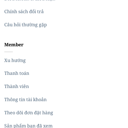
Chính sách đổi trả
Câu hỏi thường gặp
Member
Xu hướng
Thanh toán
Thành viên
Thông tin tài khoản
Theo dõi đơn đặt hàng
Sản phẩm bạn đã xem