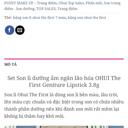
POINT MAKE UP – Trang điểm
,
Ohui Top Sales
,
Phấn mắt
,
Son trang
điểm - Son dưỡng
,
TOP SALES
,
Trang điểm
Thẻ:
bảng son lì ohui the first 7 màu
,
bảng son ohui the first
MÔ TẢ
Set Son lì dưỡng ẩm ngăn lão hóa OHUI The
First Geniture Lipstick 3.8g
Son lì Ohui The First là dòng son lì bền màu, lâu trôi,
lên màu cực chuẩn và đặc biệt trong son có chứa nhiều
thành phần dưỡng nên khi đánh son môi rất mềm lại
không bị thâm hay khô môi.