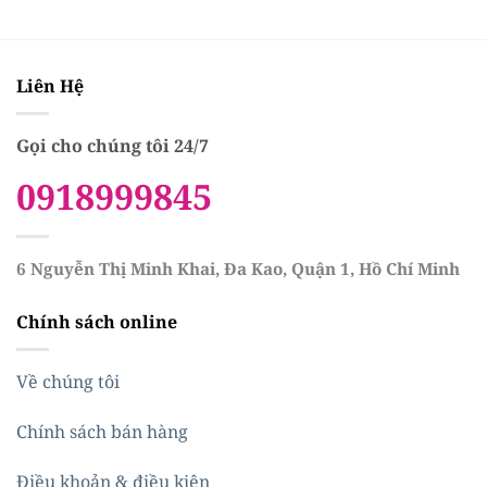
gốc
hiện
giá:
là:
tại
từ
850,000₫.
là:
850,0
640,000₫.
đến
3,900
Liên Hệ
Gọi cho chúng tôi 24/7
0918999845
6 Nguyễn Thị Minh Khai, Đa Kao, Quận 1, Hồ Chí Minh
Chính sách online
Về chúng tôi
Chính sách bán hàng
Điều khoản & điều kiện