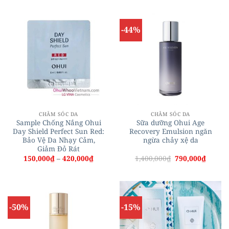
-44%
CHĂM SÓC DA
CHĂM SÓC DA
Sample Chống Nắng Ohui
Sữa dưỡng Ohui Age
Day Shield Perfect Sun Red:
Recovery Emulsion ngăn
Bảo Vệ Da Nhạy Cảm,
ngừa chảy xệ da
Giảm Đỏ Rát
Khoảng
Giá
Giá
150,000
₫
–
420,000
₫
1,400,000
₫
790,000
₫
giá:
gốc
hiện
từ
là:
tại
150,000₫
1,400,000₫.
là:
đến
790,00
420,000₫
-50%
-15%