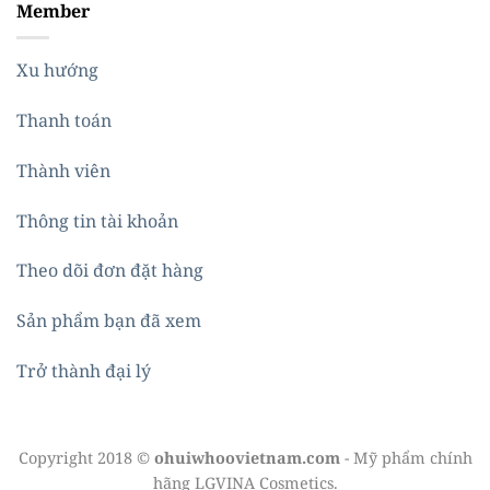
Member
Xu hướng
Thanh toán
Thành viên
Thông tin tài khoản
Theo dõi đơn đặt hàng
Sản phẩm bạn đã xem
Trở thành đại lý
Copyright 2018 ©
ohuiwhoovietnam.com
- Mỹ phẩm chính
hãng LGVINA Cosmetics.