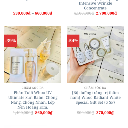
Intensive Wrinkle
Concentrate
Khoảng
Giá
Giá
530,000
₫
–
660,000
₫
4,100,000
₫
2,700,000
₫
giá:
gốc
hiện
từ
là:
tại
530,000₫
4,100,000₫.
là:
đến
2,700,
660,000₫
-39%
-54%
CHĂM SÓC DA
CHĂM SÓC DA
Phấn Tươi Whoo UV
[Bộ dưỡng trắng trị thâm
Ultimate Sun Balm: Chống
nám] Whoo Radiant White
Nắng, Chống Nhăn, Lớp
Special Gift Set (5 SP)
Nền Hoàng Kim.
Giá
Giá
Giá
Giá
1,400,000
₫
860,000
₫
800,000
₫
370,000
₫
gốc
hiện
gốc
hiện
là:
tại
là:
tại
1,400,000₫.
là:
800,000₫.
là:
860,000₫.
370,000