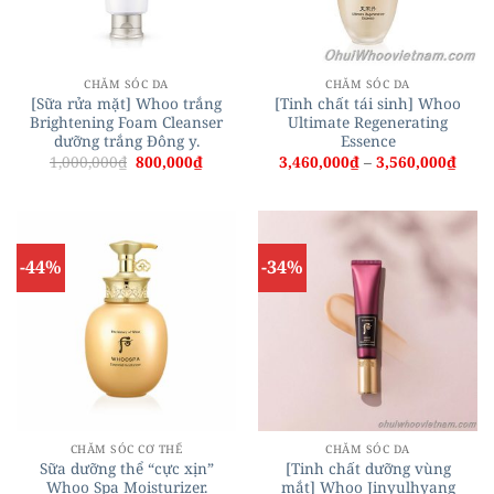
CHĂM SÓC DA
CHĂM SÓC DA
[Sữa rửa mặt] Whoo trắng
[Tinh chất tái sinh] Whoo
Brightening Foam Cleanser
Ultimate Regenerating
dưỡng trắng Đông y.
Essence
Giá
Giá
Khoả
1,000,000
₫
800,000
₫
3,460,000
₫
–
3,560,000
₫
gốc
hiện
giá:
là:
tại
từ
1,000,000₫.
là:
3,460
800,000₫.
đến
3,560
-44%
-34%
CHĂM SÓC CƠ THỂ
CHĂM SÓC DA
Sữa dưỡng thể “cực xịn”
[Tinh chất dưỡng vùng
Whoo Spa Moisturizer.
mắt] Whoo Jinyulhyang