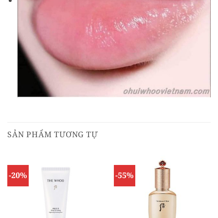
SẢN PHẨM TƯƠNG TỰ
-20%
-55%