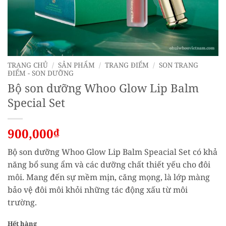
TRANG CHỦ
/
SẢN PHẨM
/
TRANG ĐIỂM
/
SON TRANG
ĐIỂM - SON DƯỠNG
Bộ son dưỡng Whoo Glow Lip Balm
Special Set
900,000
₫
Bộ son dưỡng Whoo Glow Lip Balm Speacial Set có khả
năng bổ sung ẩm và các dưỡng chất thiết yếu cho đôi
môi. Mang đến sự mềm mịn, căng mọng, là lớp màng
bảo vệ đôi môi khỏi những tác động xấu từ môi
trường.
Hết hàng