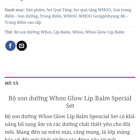
Danh mục:
Sản phẩm
,
Set Quà Tặng
,
Set quà tặng WHOO
,
Son trang
điểm - Son dưỡng
,
Trang điểm
,
WHOO
,
WHOO Gongjinhyang Mi –
Trang điểm cao cấp
Thẻ:
Bộ son dưỡng Whoo
,
Lip Balm
,
Whoo
,
Whoo Glow Lip Balm
MÔ TẢ
Bộ son dưỡng Whoo Glow Lip Balm Special
Set
Bộ son dưỡng Whoo Glow Lip Balm Speacial Set có khả
năng bổ sung ẩm và các dưỡng chất thiết yếu cho đôi
môi. Mang đến sự mềm mịn, căng mọng, là lớp màng
bảo vệ đôi môi khỏi những tác động xấu từ môi