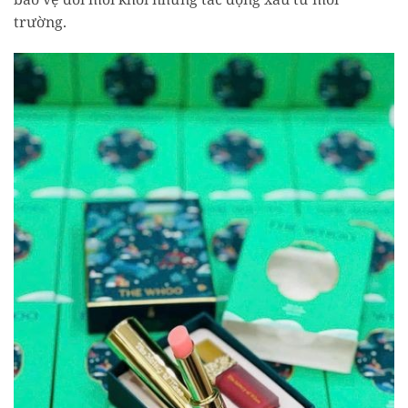
trường.