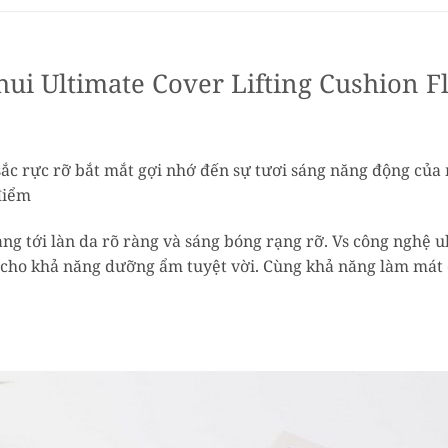
ui Ultimate Cover Lifting Cushion Fl
ắc rực rỡ bắt mắt gợi nhớ đến sự tươi sáng năng động của
điểm
ng tới làn da rõ ràng và sáng bóng rạng rỡ. Vs công nghệ 
 cho khả năng dưỡng ẩm tuyệt vời. Cùng khả năng làm mát 