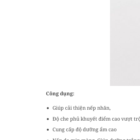
Công dụng:
Giúp cải thiện nếp nhăn,
Độ che phủ khuyết điểm cao vượt trộ
Cung cấp độ dưỡng ẩm cao