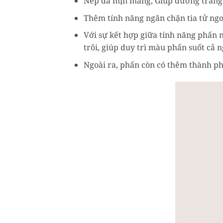
Nếp da mịn màng, Giúp dưỡng trắng
Thêm tính năng ngăn chặn tia tử ngoạ
Với sự kết hợp giữa tính năng phấn 
trôi, giúp duy trì màu phấn suốt cả n
Ngoài ra, phấn còn có thêm thành ph