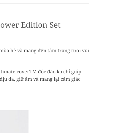
ower Edition Set
 mùa hè và mang đến tâm trạng tươi vui
ultimate coverTM độc đáo ko chỉ giúp
dịu da, giữ ẩm và mang lại cảm giác