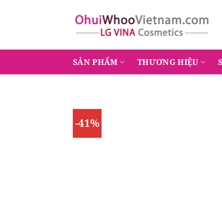
Bỏ
qua
nội
dung
SẢN PHẨM
THƯƠNG HIỆU
-41%