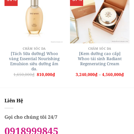
CHĂM SÓC DA
CHĂM SÓC DA
[Tách Sữa dưỡng] Whoo
[Kem dưỡng cao cấp]
vàng Essential Nourishing
Whoo tái sinh Radiant
Emulsion siêu dưỡng ẩm
Regenerating Cream
da.
Giá
Giá
Khoả
1,650,000
₫
810,000
₫
3,240,000
₫
–
4,560,000
₫
gốc
hiện
giá:
là:
tại
từ
1,650,000₫.
là:
3,240
810,000₫.
đến
4,560
Liên Hệ
Gọi cho chúng tôi 24/7
0918999845