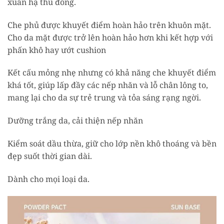
xuân hạ thu đông.
Che phủ được khuyết điểm hoàn hảo trên khuôn mặt.
Cho da mặt được trở lên hoàn hảo hơn khi kết hợp với
phấn khô hay ướt cushion
Kết cấu mỏng nhẹ nhưng có khả năng che khuyết điểm
khá tốt, giúp lấp đầy các nếp nhăn và lỗ chân lông to,
mang lại cho da sự trẻ trung và tỏa sáng rạng ngời.
Dưỡng trắng da, cải thiện nếp nhăn
Kiểm soát dầu thừa, giữ cho lớp nền khô thoáng và bền
đẹp suốt thời gian dài.
Dành cho mọi loại da.