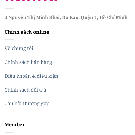
6 Nguyễn Thị Minh Khai, Đa Kao, Quận 1, Hồ Chí Minh
Chính sách online
Về chúng tôi
Chính sách bán hàng
Điều khoản & điều kiện
Chính sách đổi trả
Câu hỏi thường gặp
Member