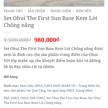
TRANG CHỦ
/
SẢN PHẨM
/
TRANG ĐIỂM
/
KEM NỀN
Set Ohui The First Sun Base Kem Lót
Chống nắng
Giá
Giá
1,500,000
980,000
₫
₫
gốc
hiện
Set Ohui The First Sun Base Kem Lót Chống nắng được
là:
tại
xem là đỉnh cao cho sản phẩm trang điểm của Ohui.
1,500,000₫.
là:
Với lớp make up che khuyết điểm hoàn hảo và không
980,000₫.
hề bị dày, nhìn rất tự nhiên.
Hết hàng
Danh mục:
Kem nền
,
OHUI
,
OHUI BASE MAKE UP – Trang điểm lót,
nền
,
Sản phẩm
,
Set Quà Tặng
,
Set quà tặng OHUI
,
Trang điểm
Thẻ:
OHUI
,
OHUI THE FIRST
,
Set Ohui The First Sun Base
,
Set Ohui
The First Sun Base Kem Lót Chống nắng