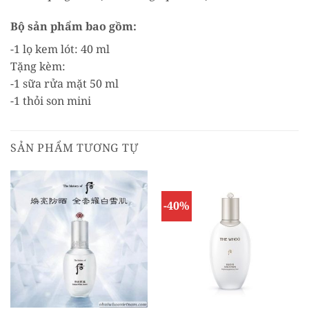
Bộ sản phẩm bao gồm:
-1 lọ kem lót: 40 ml
Tặng kèm:
-1 sữa rửa mặt 50 ml
-1 thỏi son mini
SẢN PHẨM TƯƠNG TỰ
-40%