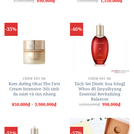
Giá
Giá
Giá
Giá
1,380,000
₫
690,000
₫
2,050,000
₫
1,550,000
₫
gốc
hiện
gốc
hiện
là:
tại
là:
tại
1,380,000₫.
là:
2,050,000₫.
là:
690,000₫.
1,550,
-35%
-46%
CHĂM SÓC DA
CHĂM SÓC DA
Kem dưỡng Ohui The First
Tách Set [Nước hoa hồng]
Cream Intensive- hồi sinh
Whoo đỏ Jinyulhyang
da nám và tàn nhang
Essential Revitalizing
Balancer.
Khoảng
Giá
Giá
850,000
₫
–
3,900,000
₫
1,850,000
₫
990,000
₫
giá:
gốc
hiện
từ
là:
tại
850,000₫
1,850,000₫.
là:
đến
990,00
3,900,000₫
-51%
-57%