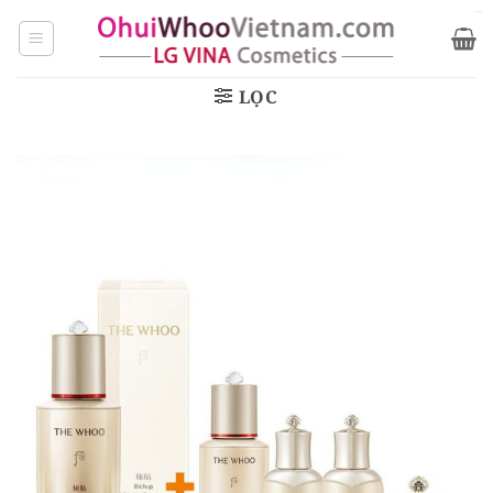
Bỏ
bandar togel
bandar togel
bandar togel
bandar togel
bandar togel
bandar togel
bandar togel
bandar togel
bandar togel
bandar togel
bandar togel
PAM4D
togel lotto
PAM4D
togel lotto
PAM4D
PAM4D
PAM4D
PAM4D
PAM4D
PAM4D
PAM4D
PAM4D
PAM4D
PAM4D
PAM4D
PAM4D
togel lotto
PAM4D
togel lotto
PAM4D
togel lotto
PAM4D
togel lotto
PAM4D
togel lotto
situs togel
situs togel
situs togel
situs togel
situs togel
situs togel
situs togel
situs togel
situs togel
situs togel
situs togel
situs togel
situs togel
situs togel
situs togel
situs togel
situs togel
situs togel
situs togel
qua
nội
dung
LỌC