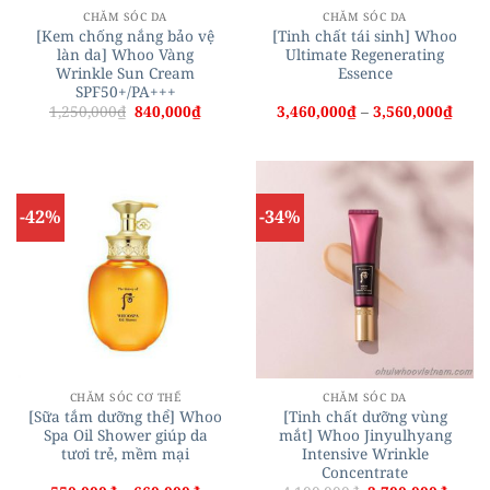
CHĂM SÓC DA
CHĂM SÓC DA
[Kem chống nắng bảo vệ
[Tinh chất tái sinh] Whoo
làn da] Whoo Vàng
Ultimate Regenerating
Wrinkle Sun Cream
Essence
SPF50+/PA+++
Giá
Giá
Khoả
1,250,000
₫
840,000
₫
3,460,000
₫
–
3,560,000
₫
gốc
hiện
giá:
là:
tại
từ
1,250,000₫.
là:
3,460
840,000₫.
đến
3,560
-42%
-34%
CHĂM SÓC CƠ THỂ
CHĂM SÓC DA
[Sữa tắm dưỡng thể] Whoo
[Tinh chất dưỡng vùng
Spa Oil Shower giúp da
mắt] Whoo Jinyulhyang
tươi trẻ, mềm mại
Intensive Wrinkle
Concentrate