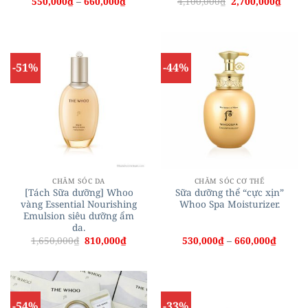
Khoảng
Giá
Giá
550,000
₫
–
660,000
₫
4,100,000
₫
2,700,000
₫
giá:
gốc
hiện
từ
là:
tại
550,000₫
4,100,000₫.
là:
đến
2,700,
660,000₫
-51%
-44%
CHĂM SÓC DA
CHĂM SÓC CƠ THỂ
[Tách Sữa dưỡng] Whoo
Sữa dưỡng thể “cực xịn”
vàng Essential Nourishing
Whoo Spa Moisturizer.
Emulsion siêu dưỡng ẩm
da.
Giá
Giá
Khoản
1,650,000
₫
810,000
₫
530,000
₫
–
660,000
₫
gốc
hiện
giá:
là:
tại
từ
1,650,000₫.
là:
530,00
810,000₫.
đến
660,00
-54%
-33%