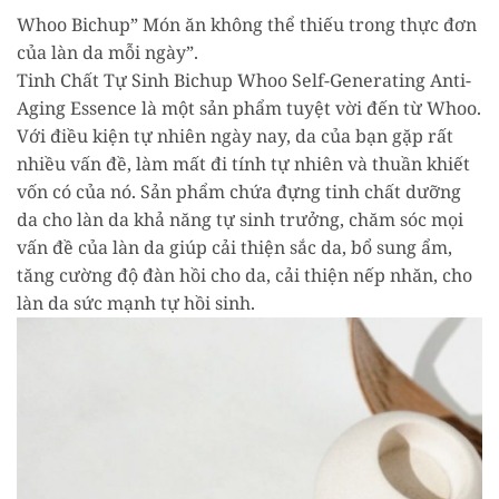
Whoo Bichup” Món ăn không thể thiếu trong thực đơn
của làn da mỗi ngày”.
Tinh Chất Tự Sinh Bichup Whoo Self-Generating Anti-
Aging Essence là một sản phẩm tuyệt vời đến từ Whoo.
Với điều kiện tự nhiên ngày nay, da của bạn gặp rất
nhiều vấn đề, làm mất đi tính tự nhiên và thuần khiết
vốn có của nó. Sản phẩm chứa đựng tinh chất dưỡng
da cho làn da khả năng tự sinh trưởng, chăm sóc mọi
vấn đề của làn da giúp cải thiện sắc da, bổ sung ẩm,
tăng cường độ đàn hồi cho da, cải thiện nếp nhăn, cho
làn da sức mạnh tự hồi sinh.