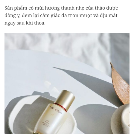
Sản phẩm có mùi hương thanh nhẹ của thảo dược
đông y, đem lại cảm giác da trơn mượt và dịu mát
ngay sau khi thoa.