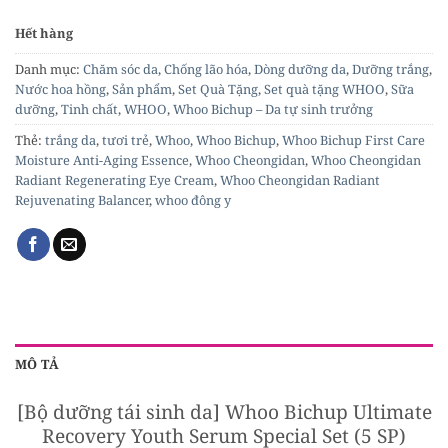
Hết hàng
Danh mục:
Chăm sóc da
,
Chống lão hóa
,
Dòng dưỡng da
,
Dưỡng trắng
,
Nước hoa hồng
,
Sản phẩm
,
Set Quà Tặng
,
Set quà tặng WHOO
,
Sữa
dưỡng
,
Tinh chất
,
WHOO
,
Whoo Bichup – Da tự sinh trưởng
Thẻ:
trắng da
,
tươi trẻ
,
Whoo
,
Whoo Bichup
,
Whoo Bichup First Care
Moisture Anti-Aging Essence
,
Whoo Cheongidan
,
Whoo Cheongidan
Radiant Regenerating Eye Cream
,
Whoo Cheongidan Radiant
Rejuvenating Balancer
,
whoo đông y
MÔ TẢ
[Bộ dưỡng tái sinh da] Whoo Bichup Ultimate
Recovery Youth Serum Special Set (5 SP)