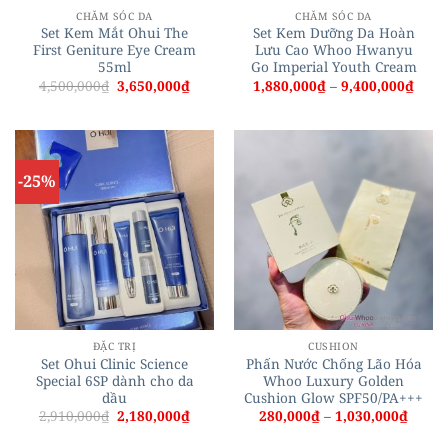
CHĂM SÓC DA
CHĂM SÓC DA
Set Kem Mắt Ohui The
Set Kem Dưỡng Da Hoàn
First Geniture Eye Cream
Lưu Cao Whoo Hwanyu
55ml
Go Imperial Youth Cream
Giá
Giá
Khoả
4,500,000
₫
3,650,000
₫
1,880,000
₫
–
9,400,000
₫
gốc
hiện
giá:
là:
tại
từ
4,500,000₫.
là:
1,880
3,650,000₫.
đến
9,400
-25%
ĐẶC TRỊ
CUSHION
Set Ohui Clinic Science
Phấn Nước Chống Lão Hóa
Special 6SP dành cho da
Whoo Luxury Golden
dầu
Cushion Glow SPF50/PA+++
Giá
Giá
Khoả
2,910,000
₫
2,180,000
₫
280,000
₫
–
1,030,000
₫
gốc
hiện
giá:
là:
tại
từ