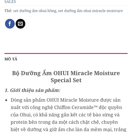
SALES
Thẻ:
set dưỡng ẩm ohui hồng
,
set dưỡng ẩm ohui miracle moisture
MÔ TẢ
Bộ Dưỡng Ẩm OHUI Miracle Moisture
Special Set
1. Giới thiệu sản phẩm:
Dòng sản phẩm OHUI Miracle Moisture được sản
xuất với công nghệ Chiffon Ceramide™ độc quyền
của Ohui, có khả năng gắn kết các tế bào sừng và
protein bên trong da một cách chặt chẽ, chuyên
biệt về dưỡng và giữ ẩm cho làn da mềm mại, trắng