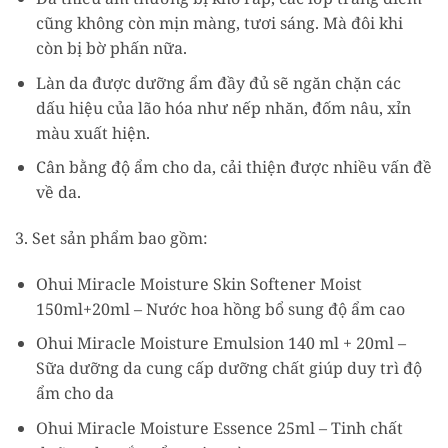
cũng không còn mịn màng, tươi sáng. Mà đôi khi
còn bị bờ phấn nữa.
Làn da được dưỡng ẩm đầy đủ sẽ ngăn chặn các
dấu hiệu của lão hóa như nếp nhăn, đốm nâu, xỉn
màu xuất hiện.
Cân bằng độ ẩm cho da, cải thiện được nhiều vấn đề
về da.
3. Set sản phẩm bao gồm:
Ohui Miracle Moisture Skin Softener Moist
150ml+20ml – Nước hoa hồng bổ sung độ ẩm cao
Ohui Miracle Moisture Emulsion 140 ml + 20ml –
Sữa dưỡng da cung cấp dưỡng chất giúp duy trì độ
ẩm cho da
Ohui Miracle Moisture Essence 25ml – Tinh chất