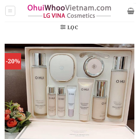
Bỏ
bandar togel
bandar togel
bandar togel
bandar togel
bandar togel
bandar togel
bandar togel
bandar togel
bandar togel
bandar togel
bandar togel
PAM4D
togel lotto
PAM4D
togel lotto
PAM4D
PAM4D
PAM4D
PAM4D
PAM4D
PAM4D
PAM4D
PAM4D
PAM4D
PAM4D
PAM4D
PAM4D
togel lotto
PAM4D
togel lotto
PAM4D
togel lotto
PAM4D
togel lotto
PAM4D
togel lotto
situs togel
situs togel
situs togel
situs togel
situs togel
situs togel
situs togel
situs togel
situs togel
situs togel
situs togel
situs togel
situs togel
situs togel
situs togel
situs togel
situs togel
situs togel
situs togel
qua
nội
dung
LỌC
-20%