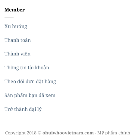
Member
Xu hướng
Thanh toán
Thành viên
Thông tin tài khoản
Theo dõi đơn đặt hàng
Sản phẩm bạn đã xem
Trở thành đại lý
Copyright 2018 ©
ohuiwhoovietnam.com
- Mỹ phẩm chính