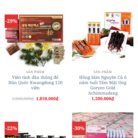
700,000₫.
là:
900,000₫.
là:
450,000₫.
680,000
-29%
SẢN PHẨM
SẢN PHẨM
Viên tinh dầu thông đỏ
Hồng Sâm Nguyên Củ 6
Hàn Quốc Kwangdong 120
năm tuổi Tẩm Mật Ong
viên
Goryeo Gold
Achimmadang
Giá
Giá
2,600,000
₫
1,850,000
₫
1,200,000
₫
gốc
hiện
là:
tại
2,600,000₫.
là:
1,850,000₫.
-22%
-30%